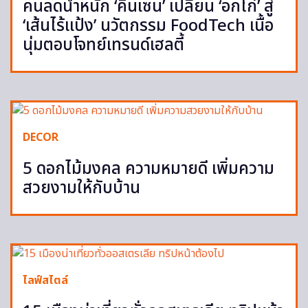
คนลดน้ำหนัก ‘คินเซน’ เปลี่ยน ‘อกไก่’ สู่
‘เส้นไร้แป้ง’ นวัตกรรม FoodTech เนื้อ
นุ่มตอบโจทย์เทรนด์เฮลตี้
DECOR
5 ดอกไม้มงคล ความหมายดี เพิ่มความ
สวยงามให้กับบ้าน
ไลฟ์สไตล์