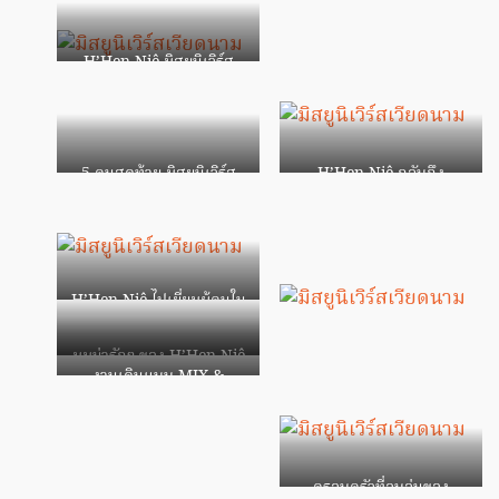
H’Hen Niê มิสยูนิเวิร์ส
เวียดนาม และ Top 5 มิส
ยูนิเวิร์ส 2018
5 คนสุดท้าย มิสยูนิเวิร์ส
H’Hen Niê กลับถึง
2018
เวียดนาม ได้รับการต้อนรับ
อย่างอบอุ่น
H’Hen Niê ไปเยี่ยมผู้คนใน
ชุมชน
มุมน่ารักๆ ของ H’Hen Niê
งานเดินแบบ MIX &
MATCH BY
DOMANHCUONG Fall
Winter 2018
ครอบครัวที่อบอุ่นของ