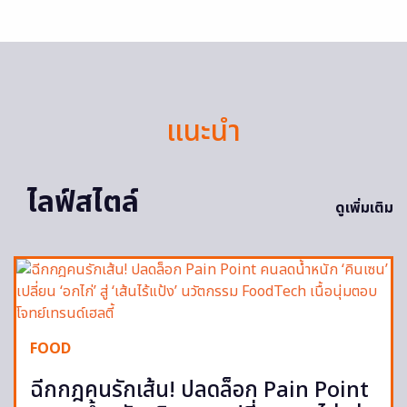
แนะนำ
ไลฟ์สไตล์
ดูเพิ่มเติม
FOOD
ฉีกกฎคนรักเส้น! ปลดล็อก Pain Point