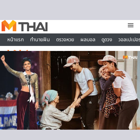
Skip to content
menu
หน้าแรก
ทำนายฝัน
ตรวจหวย
ผลบอล
ดูดวง
วอลเปเปอร
ไลฟ์สไตล์