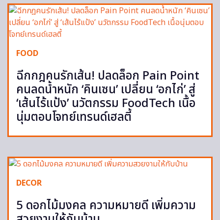
FOOD
ฉีกกฎคนรักเส้น! ปลดล็อก Pain Point
คนลดน้ำหนัก ‘คินเซน’ เปลี่ยน ‘อกไก่’ สู่
‘เส้นไร้แป้ง’ นวัตกรรม FoodTech เนื้อ
นุ่มตอบโจทย์เทรนด์เฮลตี้
DECOR
5 ดอกไม้มงคล ความหมายดี เพิ่มความ
สวยงามให้กับบ้าน