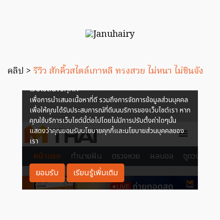
คลิป >
รีวิว สักคิ้วสไตล์เกาหลี ทรงสวย ไม่หนา ไม่ชินจัง