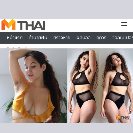
Skip to content
menu
หน้าแรก
ทำนายฝัน
ตรวจหวย
ผลบอล
ดูดวง
วอลเปเปอร
ไลฟ์สไตล์