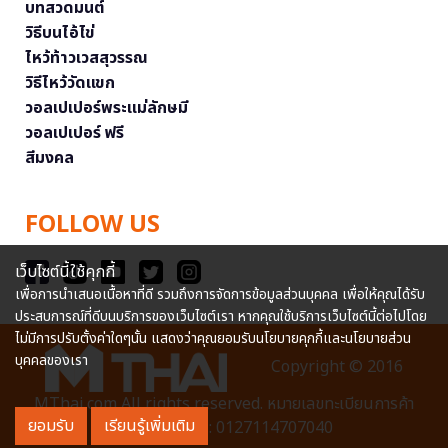
บทสวดมนต์
วิธีบนไอ้ไข่
ไหว้ท้าวเวสสุวรรณ
วิธีไหว้วัดแขก
วอลเปเปอร์พระแม่ลักษมี
วอลเปเปอร์ ฟรี
สีมงคล
FOLLOW US
เว็บไซต์นี้ใช้คุกกี้
เพื่อการนำเสนอเนื้อหาที่ดี รวมถึงการจัดการข้อมูลส่วนบุคคล เพื่อให้คุณได้รับ
ประสบการณ์ที่ดีบนบริการของเว็บไซต์เรา หากคุณใช้บริการเว็บไซต์นี้ต่อไปโดย
ไม่มีการปรับตั้งค่าใดๆนั้น แสดงว่าคุณยอมรับนโยบายคุกกี้และนโยบายส่วน
บุคคลของเรา
Copyright © 2016
MThai.com All rights reserved. หมายเลขทะเบียนการค้า
ยอมรับ
เรียนรู้เพิ่มเติม
อิเล็กทรอนิกส์ : 0127114707040