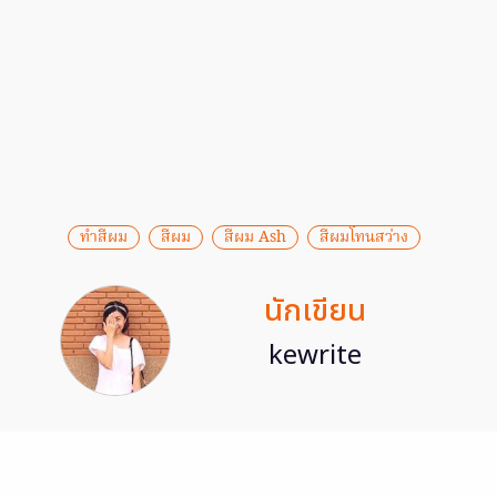
ทำสีผม
สีผม
สีผม Ash
สีผมโทนสว่าง
นักเขียน
kewrite