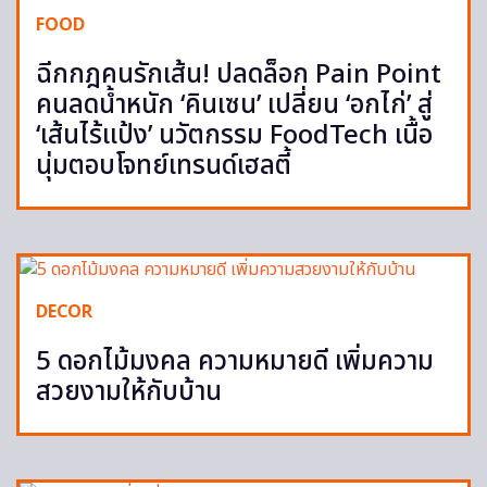
FOOD
ฉีกกฎคนรักเส้น! ปลดล็อก Pain Point
คนลดน้ำหนัก ‘คินเซน’ เปลี่ยน ‘อกไก่’ สู่
‘เส้นไร้แป้ง’ นวัตกรรม FoodTech เนื้อ
นุ่มตอบโจทย์เทรนด์เฮลตี้
DECOR
5 ดอกไม้มงคล ความหมายดี เพิ่มความ
สวยงามให้กับบ้าน