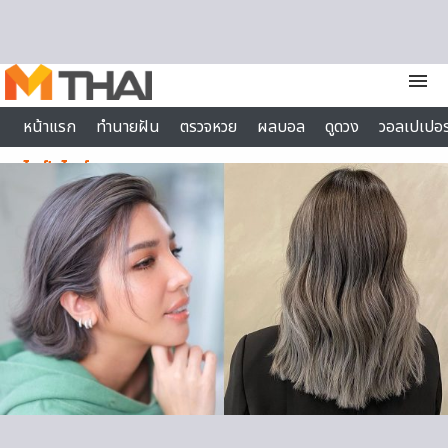
Skip to content
menu
หน้าแรก
ทำนายฝัน
ตรวจหวย
ผลบอล
ดูดวง
วอลเปเปอร
ไลฟ์สไตล์