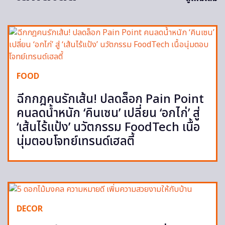
FOOD
ฉีกกฎคนรักเส้น! ปลดล็อก Pain Point
คนลดน้ำหนัก ‘คินเซน’ เปลี่ยน ‘อกไก่’ สู่
‘เส้นไร้แป้ง’ นวัตกรรม FoodTech เนื้อ
นุ่มตอบโจทย์เทรนด์เฮลตี้
DECOR