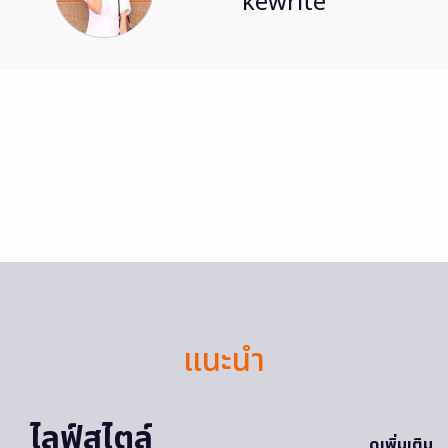
kewrite
แนะนำ
ไลฟ์สไตล์
ดูเพิ่มเติม