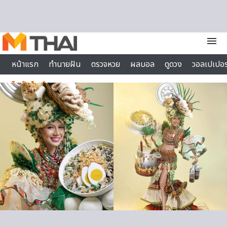
Skip to content
menu
หน้าแรก
ทำนายฝัน
ตรวจหวย
ผลบอล
ดูดวง
วอลเปเปอร
ไลฟ์สไตล์