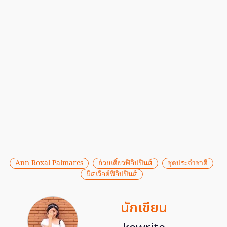
Ann Roxal Palmares
ก๋วยเตี๋ยวฟิลิปปินส์
ชุดประจำชาติ
มิสเวิลด์ฟิลิปปินส์
นักเขียน