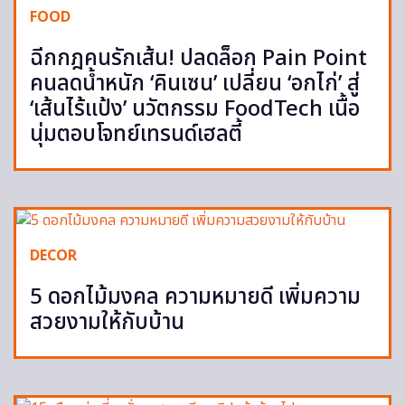
FOOD
ฉีกกฎคนรักเส้น! ปลดล็อก Pain Point
คนลดน้ำหนัก ‘คินเซน’ เปลี่ยน ‘อกไก่’ สู่
‘เส้นไร้แป้ง’ นวัตกรรม FoodTech เนื้อ
นุ่มตอบโจทย์เทรนด์เฮลตี้
DECOR
5 ดอกไม้มงคล ความหมายดี เพิ่มความ
สวยงามให้กับบ้าน