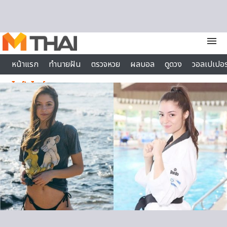
Skip to content
menu
หน้าแรก
ทำนายฝัน
ตรวจหวย
ผลบอล
ดูดวง
วอลเปเปอร
ไลฟ์สไตล์