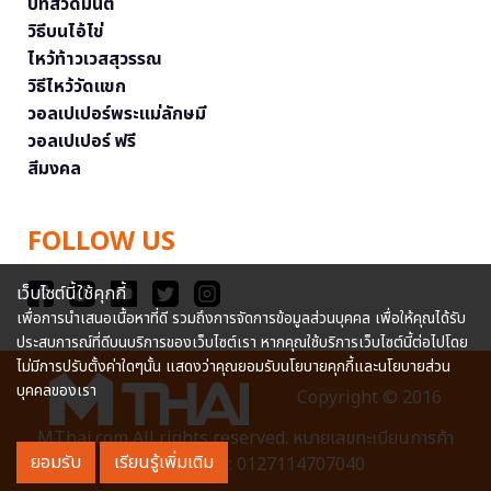
บทสวดมนต์
วิธีบนไอ้ไข่
ไหว้ท้าวเวสสุวรรณ
วิธีไหว้วัดแขก
วอลเปเปอร์พระแม่ลักษมี
วอลเปเปอร์ ฟรี
สีมงคล
FOLLOW US
เว็บไซต์นี้ใช้คุกกี้
เพื่อการนำเสนอเนื้อหาที่ดี รวมถึงการจัดการข้อมูลส่วนบุคคล เพื่อให้คุณได้รับ
ประสบการณ์ที่ดีบนบริการของเว็บไซต์เรา หากคุณใช้บริการเว็บไซต์นี้ต่อไปโดย
ไม่มีการปรับตั้งค่าใดๆนั้น แสดงว่าคุณยอมรับนโยบายคุกกี้และนโยบายส่วน
บุคคลของเรา
Copyright © 2016
MThai.com All rights reserved. หมายเลขทะเบียนการค้า
ยอมรับ
เรียนรู้เพิ่มเติม
อิเล็กทรอนิกส์ : 0127114707040