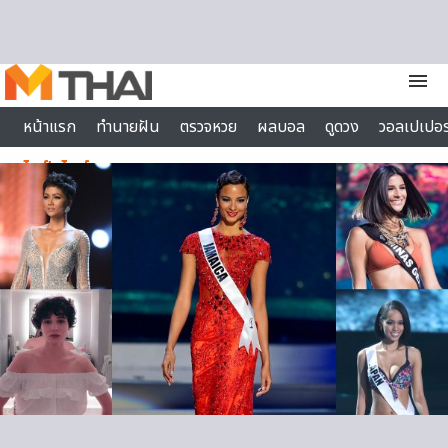
Skip to content
menu
หน้าแรก
ทำนายฝัน
ตรวจหวย
ผลบอล
ดูดวง
วอลเปเปอร
ไลฟ์สไตล์