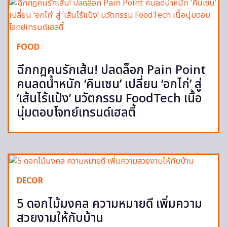
FOOD
ฉีกกฎคนรักเส้น! ปลดล็อก Pain Point
คนลดน้ำหนัก ‘คินเซน’ เปลี่ยน ‘อกไก่’ สู่
‘เส้นไร้แป้ง’ นวัตกรรม FoodTech เนื้อ
นุ่มตอบโจทย์เทรนด์เฮลตี้
DECOR
5 ดอกไม้มงคล ความหมายดี เพิ่มความ
สวยงามให้กับบ้าน