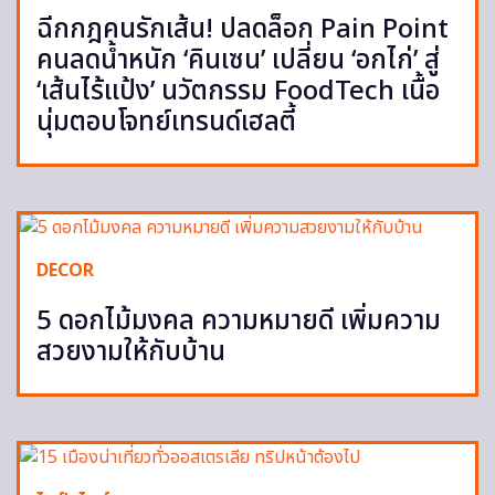
ฉีกกฎคนรักเส้น! ปลดล็อก Pain Point
คนลดน้ำหนัก ‘คินเซน’ เปลี่ยน ‘อกไก่’ สู่
‘เส้นไร้แป้ง’ นวัตกรรม FoodTech เนื้อ
นุ่มตอบโจทย์เทรนด์เฮลตี้
DECOR
5 ดอกไม้มงคล ความหมายดี เพิ่มความ
สวยงามให้กับบ้าน