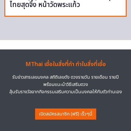
ไทยสุดจึ้ง หน้าวัดพระแก้ว
MThai เชื่อในสิ่งที่ทำ ทำในสิ่งที่เชื่อ
รับข่าวสารเลขมงคล สถิติเลขดัง ดวงรายวัน รายเดือน รายปี
พร้อมแนะนำวิธีเสริมดวง
ลุ้นรับรางวัลจากกิจกรรมเสริมความเป็นมงคลให้กับตัวท่านเอง
เปิดสมัครสมาชิก (ฟรี) เร็วๆนี้