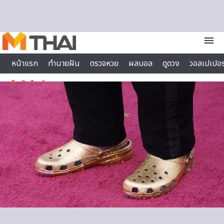
Skip to content
menu
หน้าแรก
ทำนายฝัน
ตรวจหวย
ผลบอล
ดูดวง
วอลเปเปอร
ไลฟ์สไตล์