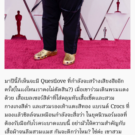
มาปีนี้ก็เห็นจะมี Questlove ที่กำลังจะสร้างเสียงฮืออีก
ครั้ง(ในแง่ไหนเราคงไม่ตัดสิน?) เมื่อเขาร่วมเดินพรมแดง
ด้วย เสื้อเบลเซอร์สีดำที่ใส่คลุมทับเสื้อเชิ้ตและสวม
กางเกงสีดำ และสวมรองเท้าแตะสีทอง แบรนด์ Crocs ที่
มองแล้วชิลล์จนเหมือนกำลังจะสื่อว่า ในยุคนิวนอร์มอลที่
ต้องรับมือกับโรคระบาดแบบนี้ อย่ามัวให้ความสำคัญกับ
เสื้อผ้าจนลืมสวมแมส กันจะดีกว่าไหม? ใช่ค่ะ เขาสวม