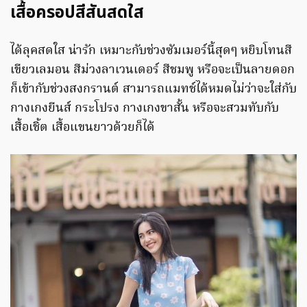
เสื้อครอปสีสันสดใส
ได้ลุคสดใส น่ารัก เหมาะกับช่วงซัมเมอร์นี้สุดๆ หยิบโทนสี
เขียวเลมอน สีม่วงลาเวนเดอร์ สีชมพู หรือจะเป็นลายดอก
ก็เข้ากับช่วงสงกรานต์ สามารถแมทช์ได้หมดไม่ว่าจะใส่กับ
กางเกงยีนส์ กระโปรง กางเกงขาสั้น หรือจะสวมทับกับ
เสื้อเชิ้ต เสื้อแขนยาวด้วยก็ได้