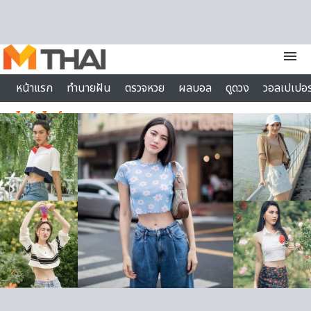
Skip to content
menu
หน้าแรก
ทำนายฝัน
ตรวจหวย
ผลบอล
ดูดวง
วอลเปเปอร
ไลฟ์สไตล์