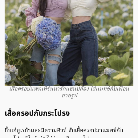
เสื้อครอปแพทเทิร์นน่ารักแขนปล้อง ใส่แมทช์กับเพื่อน
ถ่ายรูป
เสื้อครอปกับกระโปรง
กิ๊บเก๋ยูเรก้าและมีความคิวท์ จับเสื้อครอปมาแมทช์กับ