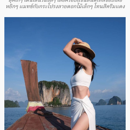
ลุคเก๋ๆ เดินเล่นวันชิลๆ เสื้อครอปแขนสั้นดีเทลขอบเสื้อ
หยิกๆ แมทช์กับกระโปรงลายดอกไม้เล็กๆ โทนสีครีมแดง