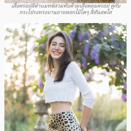
เสื้อครอปสีดำแมทช์สวมทับด้วยเสื้อคลุมครอป คู่กับ
กระโปรงทรงบานลายดอกไม้โตๆ สีสันสดใส