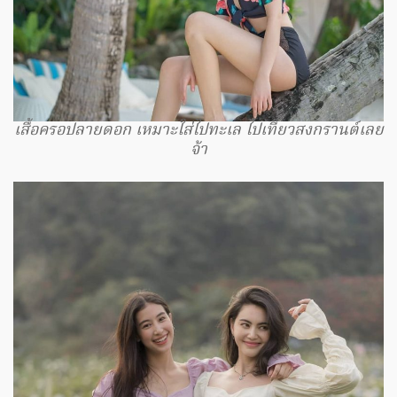
เสื้อครอปลายดอก เหมาะใส่ไปทะเล ไปเที่ยวสงกรานต์เลย
จ้า