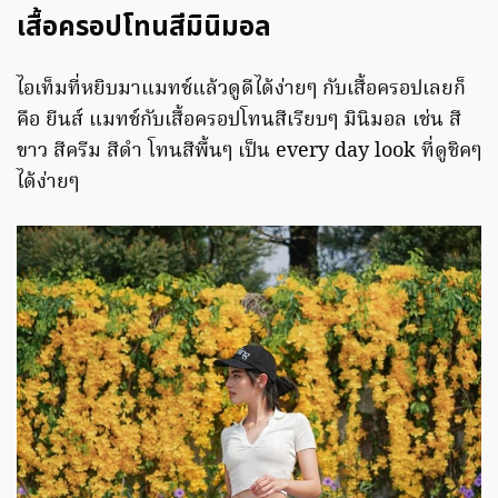
เสื้อครอปโทนสีมินิมอล
ไอเท็มที่หยิบมาแมทช์แล้วดูดีได้ง่ายๆ กับเสื้อครอปเลยก็
คือ ยีนส์ แมทช์กับเสื้อครอปโทนสีเรียบๆ มินิมอล เช่น สี
ขาว สีครีม สีดำ โทนสีพื้นๆ เป็น every day look ที่ดูชิคๆ
ได้ง่ายๆ