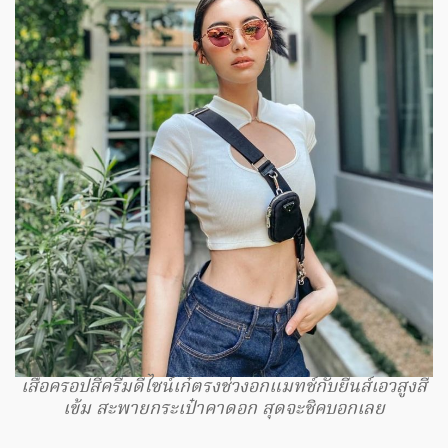
เสื้อครอปสีครีมดีไซน์เก๋ตรงช่วงอกแมทช์กับยีนส์เอวสูงสี
เข้ม สะพายกระเป๋าคาดอก สุดจะชิคบอกเลย