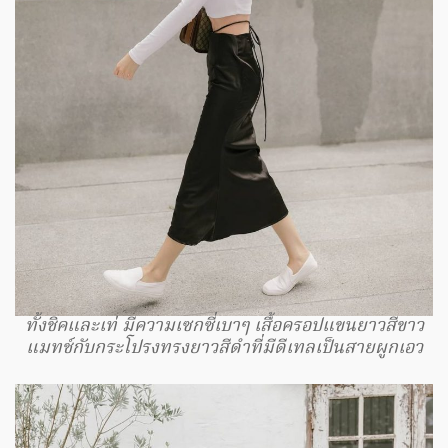
ทั้งชิคและเท่ มีความเซกซี่เบาๆ เสื้อครอปแขนยาวสีขาว
แมทช์กับกระโปรงทรงยาวสีดำที่มีดีเทลเป็นสายผูกเอว