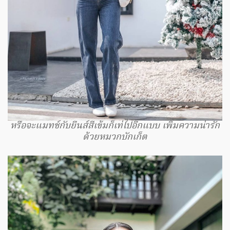
หรือจะแมทช์กับยีนส์สีเข้มก็เท่ไปอีกแบบ เพิ่มความน่ารัก
ด้วยหมวกบักเก็ต