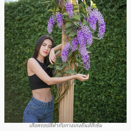
เสื้อครอปสีดำกับกางเกงยีนส์สีเข้ม