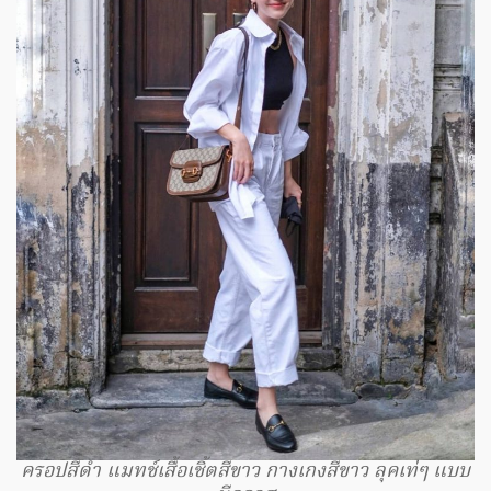
ครอปสีดำ แมทช์เสื้อเชิ้ตสีขาว กางเกงสีขาว ลุคเท่ๆ แบบ