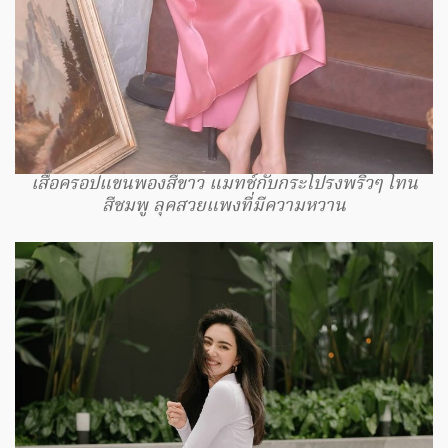
เสื้อครอปแขนพองสีขาว แมทช์กับกระโปรงพริ้วๆ โทน
สีชมพู ลุคสวยแพงที่มีความหวาน