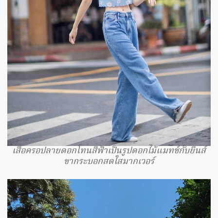
เสื้อครอปลายดอกโทนสีฟ้าเป็นรูปดอกไม้แมทช์กับยีนส์
ขากระบอกสดใสมากเวอร์