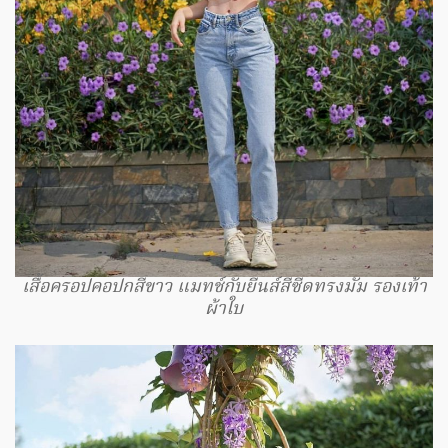
เสื้อครอปคอปกสีขาว แมทช์กับยีนส์สีซีดทรงมัม รองเท้า
ผ้าใบ