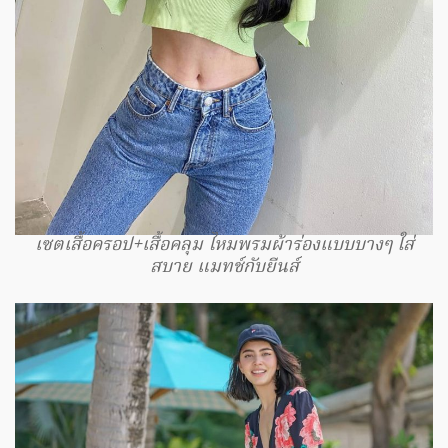
เซตเสื้อครอป+เสื้อคลุม ไหมพรมผ้าร่องแบบบางๆ ใส่
สบาย แมทช์กับยีนส์