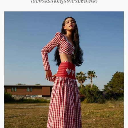
เสื้อครอปสีชมพูสดใสรับซัมเมอร์