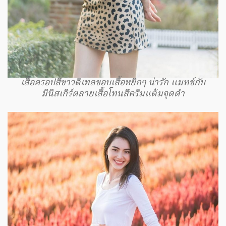
เสื้อครอปสีขาวดีเทลขอบเสื้อหยิกๆ น่ารัก แมทช์กับ
มินิสเกิร์ตลายเสื้อโทนสีครีมแต้มจุดดำ