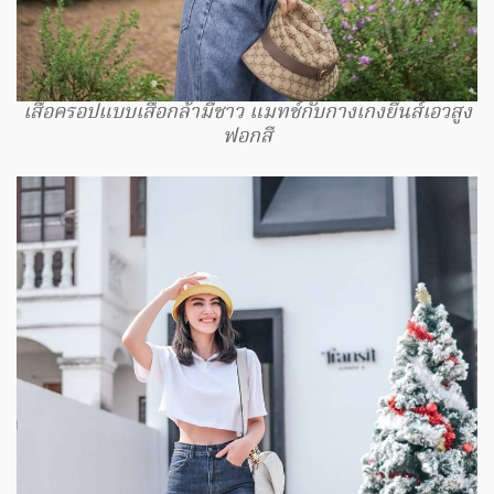
เสื้อครอปแบบเสื้อกล้ามีชาว แมทช์กับกางเกงยีนส์เอวสูง
ฟอกสี