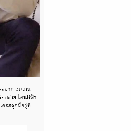
ี่แพงมาก เมแกน
ียบง่าย โทนสีฟ้า
สชุดนี้อยู่ที่