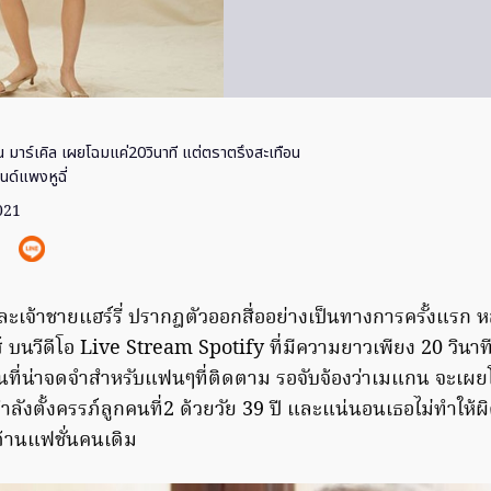
 มาร์เคิล เผยโฉมแค่20วินาที แต่ตราตรึงสะเทือน
ด์แพงหูฉี่
021
ละเจ้าชายแฮร์รี่ ปรากฎตัวออกสื่ออย่างเป็นทางการครั้งแรก 
บนวีดีโอ Live Stream Spotify ที่มีความยาวเพียง 20 วินาท
ป็นที่น่าจดจำสำหรับแฟนๆที่ติดตาม รอจับจ้องว่าเมแกน จะเ
ลังตั้งครรภ์ลูกคนที่2 ด้วยวัย 39 ปี และแน่นอนเธอไม่ทำให้ผิ
ด้านแฟชั่นคนเดิม