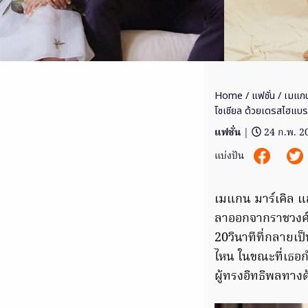
Home
/
แฟชั่น
/ เมแกน
โซเชียล ด้วยเดรสไฮแบรน
แฟชั่น
|
24 ก.พ. 2
แบ่งปัน
เมแกน มาร์เคิล แ
ลาออกจากราชวงศ์ 
20วินาทีที่กลายเ
ไหน ในขณะที่เธอกำ
ผู้ทรงอิทธิพลทาง