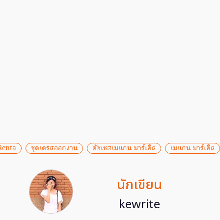
Renta
ชุดเดรสออกงาน
ดัชเชสเมแกน มาร์เคิล
เมแกน มาร์เคิล
นักเขียน
kewrite