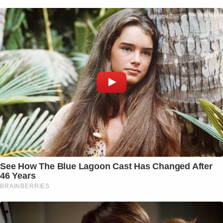
See How The Blue Lagoon Cast Has Changed After
46 Years
BRAINBERRIES