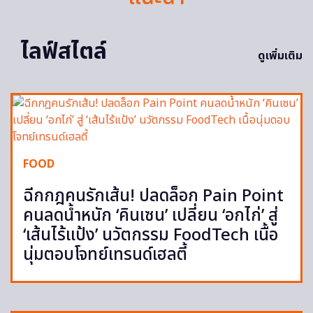
ไลฟ์สไตล์
ดูเพิ่มเติม
FOOD
ฉีกกฎคนรักเส้น! ปลดล็อก Pain Point
คนลดน้ำหนัก ‘คินเซน’ เปลี่ยน ‘อกไก่’ สู่
‘เส้นไร้แป้ง’ นวัตกรรม FoodTech เนื้อ
นุ่มตอบโจทย์เทรนด์เฮลตี้