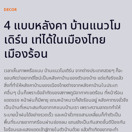
DECOR
4 แบบหลังคา บ้านแนวโม
เดิร์น เท่ได้ในเมืองไทย
เมืองร้อน
เวลาเห็นภาพหรือแบบ บ้านแนวโมเดิร์น จากต่างประเทศสวยๆ ก็จะ
ชอบคิดว่าอยากดีไซน์เป็นหลังคาบ้านของตัวเองบ้าง แต่แท้จริงแล้ว
สิ่งที่ทำให้หลังคาบ้านของเมืองไทยต่างจากหลังคาบ้านในประเท
ศอื่นๆ นั่นก็เพราะข้อจำกัดของสภาพภูมิอากาศเขตร้อน ที่หน้าร้อน
แดดแรง หน้าฝนก็มีพายุ แถมหน้าหนาวก็ยังร้อนอยู่ หลังคาทรงจั่วจึง
เป็นบ้านที่เหมาะสมกับอากาศแบบบ้านเรา เพราะความลาดเททำให้
ระบายน้ำฝนได้อย่างรวดเร็ว และหน้าจั่วทรงสามเหลี่ยมก็ทำตัวเป็น
พื้นที่ระบายอากาศร้อนผ่านช่องลม แถมยังเป็นกันสาดชั้นดีป้องกัน
ไอร้อนและแสงแดดเข้าสู่ภายในตัวบ้านด้วย แล้วถ้าเกิดอยากจะทำ