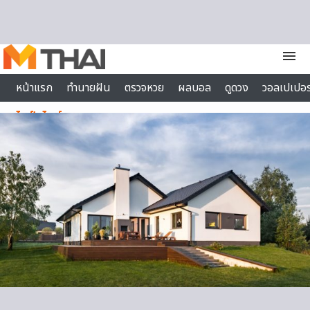
Skip to content
menu
หน้าแรก
ทำนายฝัน
ตรวจหวย
ผลบอล
ดูดวง
วอลเปเปอร
ไลฟ์สไตล์