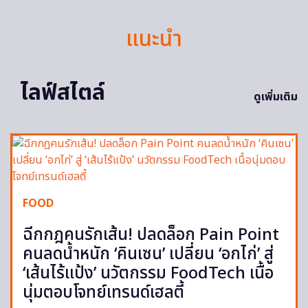
แนะนำ
ไลฟ์สไตล์
ดูเพิ่มเติม
FOOD
ฉีกกฎคนรักเส้น! ปลดล็อก Pain Point
คนลดน้ำหนัก ‘คินเซน’ เปลี่ยน ‘อกไก่’ สู่
‘เส้นไร้แป้ง’ นวัตกรรม FoodTech เนื้อ
นุ่มตอบโจทย์เทรนด์เฮลตี้