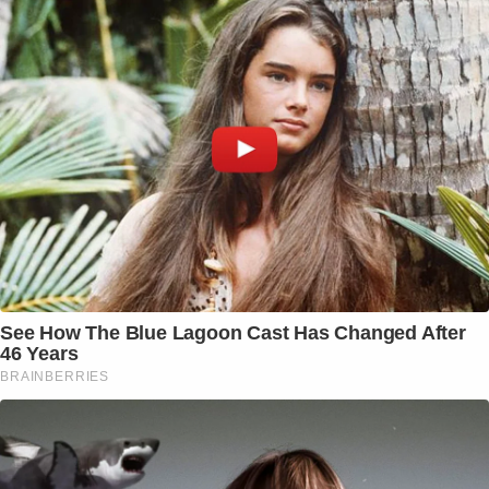
See How The Blue Lagoon Cast Has Changed After
46 Years
BRAINBERRIES