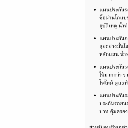
แผนประกันรถเ
ซื้อผ่านโกแบ
อุบัติเหตุ น้
แผนประกันกร
ลุยอย่างมั่นใ
หลักแสน น้ำท
แผนประกันรถเ
ให้มากกว่า ร
ไฟไหม้ ดูแลทั
แผนประกันรถ
ประกันรถยนต์
บาท คุ้มครองส
สำหรับคนรักรถท่าน