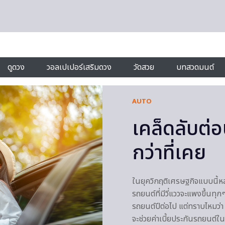
ดูดวง
วอลเปเปอร์เสริมดวง
วัดสวย
บทสวดมนต์
AUTO
เคล็ดลับต่
กว่าที่เคย
ในยุควิกฤติเศรษฐกิจแบบนี้หล
รถยนต์ที่มีวี่แววจะแพงขึ้นท
รถยนต์ปีต่อไป แต่ทราบไหมว่า 
จะช่วยค่าเบี้ยประกันรถยนต์ใ