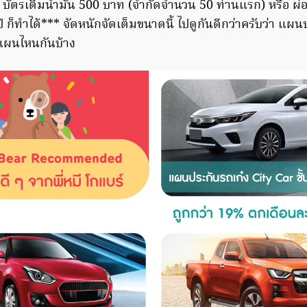
บ บัตรเติมน้ำมัน 500 บาท (จำกัดจำนวน 50 ท่านแรก) หรือ ผ
ปี ก็ทำได้*** จัดหนักจัดเต็มขนาดนี้ ไปดูกันดีกว่าครับว่า แผน
ีแผนไหนกันบ้าง