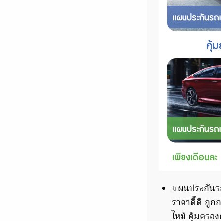
แผนประกันรถเ
ราคาดี๊ดี ถู
ไหม้ คุ้มครอง