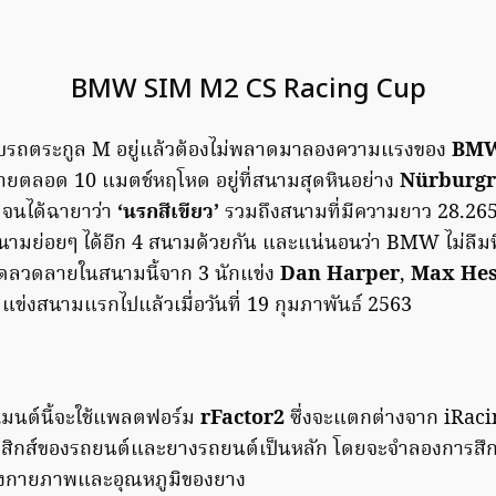
BMW SIM M2 CS Racing Cup
ชอบรถตระกูล M อยู่แล้วต้องไม่พลาดมาลองความแรงของ
BMW
ทายตลอด 10 แมตช์หฤโหด อยู่ที่สนามสุดหินอย่าง
Nürburg
ง จนได้ฉายาว่า
‘นรกสีเขียว’
รวมถึงสนามที่มีความยาว 28.265
ามย่อยๆ ได้อีก 4 สนามด้วยกัน และแน่นอนว่า BMW ไม่ลืมที
ลวดลายในสนามนี้จาก 3 นักแข่ง
Dan Harper
,
Max Hes
ิ่มแข่งสนามแรกไปแล้วเมื่อวันที่ 19 กุมภาพันธ์ 2563
าเมนต์นี้จะใช้แพลตฟอร์ม
rFactor2
ซึ่งจะแตกต่างจาก iRaci
ิสิกส์ของรถยนต์และยางรถยนต์เป็นหลัก โดยจะจำลองการสึ
ทางกายภาพและอุณหภูมิของยาง