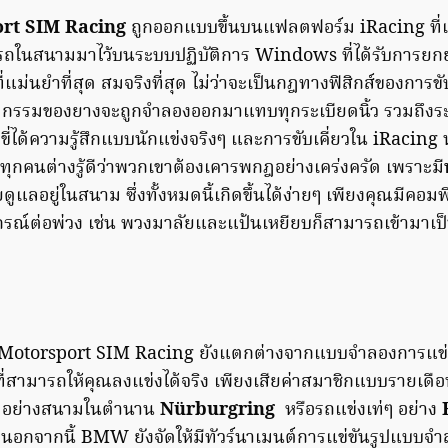
rt SIM Racing
ถูกออกแบบขึ้นบนแฟลตฟอร์ม iRacing ที่เร
ถในสนามมาไว้บนระบบปฏิบัติการ Windows ที่ได้รับการยกย่
แม่นยำที่สุด สมจริงที่สุด ไม่ว่าจะเป็นกฎทางฟิสิกส์ของการขับข
กรรมของยางจะถูกจำลองออกมาแทบทุกระเบียดนิ้ว รวมถึง
ับขี่ได้ความรู้สึกแบบนักแข่งจริงๆ และการขับเคี่ยวใน iRacing 
ันทุกคนต่างรู้ดีว่าพวกเขาต้องเคารพกฎอย่างเคร่งครัด เพราะมี
ูแลอยู่ในสนาม ซึ่งทั้งหมดนี้เกิดขึ้นได้ง่ายๆ เพียงคุณมีคอมพิ
รณ์ต่อพ่วง เช่น พวงมาลัยและแป้นเหยียบก็สามารถเข้ามาเป
otorsport SIM Racing ยังแตกต่างจากแบบจำลองการแข่งอ
ี่สามารถให้คุณลงแข่งได้จริง เพียงเสียค่าสมาชิกแบบรายเด
่ๆ อย่างสนามในตำนาน
Nürburgring
หรือรถแข่งเท่ๆ อย่าง
วย นอกจากนี้ BMW ยังจัดให้มีทัวร์นาเมนต์การแข่ขันรูปแบบจ