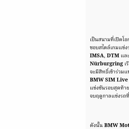
เป็นสนามที่เปิดโ
ชอบสไตล์เกมแข่งรถ
IMSA
,
DTM
แล
Nürburgring
เร
จะมีสิทธิ์เข้าร่วม
BMW SIM Live
แข่งขันรอบสุดท
จบฤดูกาลแข่งรถที
ดังนั้น
BMW Moto