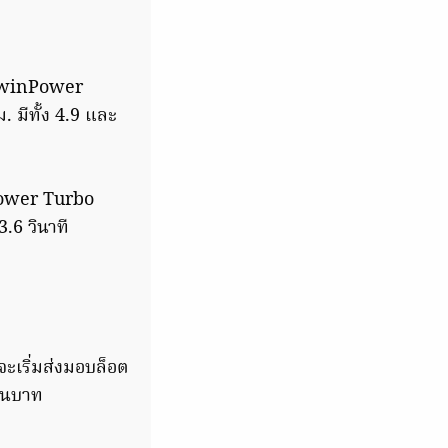
ร TwinPower
 มีทั้ง 4.9 และ
nPower Turbo
.6 วินาที
จะเริ่มส่งมอบล็อต
้านบาท