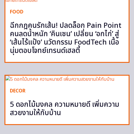
FOOD
ฉีกกฎคนรักเส้น! ปลดล็อก Pain Point
คนลดน้ำหนัก ‘คินเซน’ เปลี่ยน ‘อกไก่’ สู่
‘เส้นไร้แป้ง’ นวัตกรรม FoodTech เนื้อ
นุ่มตอบโจทย์เทรนด์เฮลตี้
DECOR
5 ดอกไม้มงคล ความหมายดี เพิ่มความ
สวยงามให้กับบ้าน