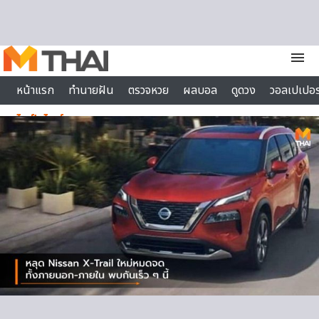
Skip to content
menu
หน้าแรก
ทำนายฝัน
ตรวจหวย
ผลบอล
ดูดวง
วอลเปเปอร
ไลฟ์สไตล์