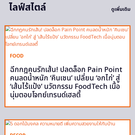
ไลฟ์สไตล์
ดูเพิ่มเติม
FOOD
ฉีกกฎคนรักเส้น! ปลดล็อก Pain Point
คนลดน้ำหนัก ‘คินเซน’ เปลี่ยน ‘อกไก่’ สู่
‘เส้นไร้แป้ง’ นวัตกรรม FoodTech เนื้อ
นุ่มตอบโจทย์เทรนด์เฮลตี้