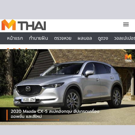
Skip to content
menu
หน้าแรก
ทำนายฝัน
ตรวจหวย
ผลบอล
ดูดวง
วอลเปเปอร
ไลฟ์สไตล์