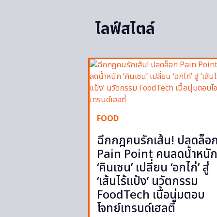
ไลฟ์สไตล์
FOOD
ฉีกกฎคนรักเส้น! ปลดล็อ
Pain Point คนลดน้ำหนั
‘คินเซน’ เปลี่ยน ‘อกไก่’ สู่
‘เส้นไร้แป้ง’ นวัตกรรม
FoodTech เนื้อนุ่มตอบ
โจทย์เทรนด์เฮลตี้