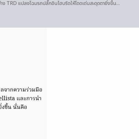
าง TRD แปลงโฉมรถปลั๊กอินไฮบริดให้โดดเด่นสะดุดตายิ่งขึ้น…
ผลจากความร่วมมือ
dellista และการนำ
ึ้น นั่นคือ