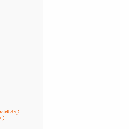
odellista
า