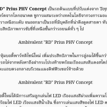
D” Prius PHV Concept
เป็นรถต้นแบบที่ปรับแต่งจาก To
อร์ตจากโลกอนาคต ชูการผสมระหว่าเทคโนโลยีจากวงการมอเ
าเหนือระดับ จนออกมาเป็นรถที่มีบุคลิกที่น่าดึงดูดสายตา ทัน
ทธิภาพการขับขี่ที่เหนือชั้นกว่ารถยนต์ทั่ว ๆ ไป
ุ้มบอดี้พาร์ทดีไซน์ใหม่ เพิ่มประสิทธิภาพในการลู่ลมได้ขึ้นกว่
งรถไล่จากหลังคาถึงฝากระโปรงท้ายพร้อมเรืองแสงสีแดงสไตล
ละแถบตรงกลางบริเวณแผงดิฟฟิวเซอร์ท้ายด้วย
ี้ใหม่ได้มีการเสริมลูกเล่นไฟ LED เรืองแสงสีม่วงเพิ่มความโ
ร้อมไฟ LED เรืองแสงสีน้ำเงิน ซึ่งการเล่นแสงสีของไฟ LED คว