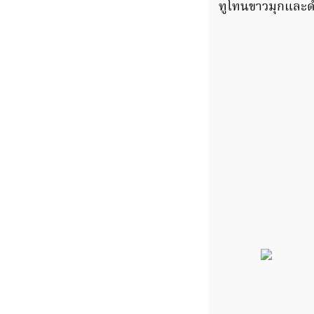
ทูโทนขาวมุกและด