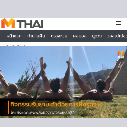
Skip to content
menu
หน้าแรก
ทำนายฝัน
ตรวจหวย
ผลบอล
ดูดวง
วอลเปเปอร
ไลฟ์สไตล์