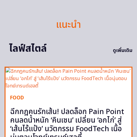
แนะนำ
ไลฟ์สไตล์
ดูเพิ่มเติม
FOOD
ฉีกกฎคนรักเส้น! ปลดล็อก Pain Point
คนลดน้ำหนัก ‘คินเซน’ เปลี่ยน ‘อกไก่’ สู่
‘เส้นไร้แป้ง’ นวัตกรรม FoodTech เนื้อ