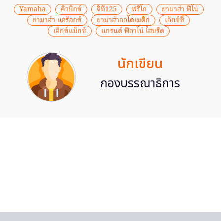
Yamaha
คิวบิกซ์
จีที125
ฟรีโก
ยามาฮ่า ฟีโน่
ยามาฮ่า แอร็อกซ์
ยามาฮ่าออโตเมติก
เล็กซ์ซี่
เอ็กซ์แม็กซ์
แกรนด์ ฟีลาโน่ ไฮบริด
นักเขียน
กองบรรณาธิการ