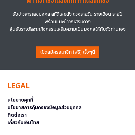
MThai เชื่อในสิ่งที่ทำ ทำในสิ่งที่เชื่อ
รับข่าวสารเลขมงคล สถิติเลขดัง ดวงรายวัน รายเดือน รายปี
พร้อมแนะนำวิธีเสริมดวง
ลุ้นรับรางวัลจากกิจกรรมเสริมความเป็นมงคลให้กับตัวท่านเอง
เปิดสมัครสมาชิก (ฟรี) เร็วๆนี้
LEGAL
นโยบายคุกกี้
นโยบายการคุ้มครองข้อมูลส่วนบุคคล
ติดต่อเรา
เกี่ยวกับเอ็มไทย