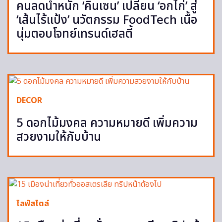
คนลดน้ำหนัก ‘คินเซน’ เปลี่ยน ‘อกไก่’ สู่
‘เส้นไร้แป้ง’ นวัตกรรม FoodTech เนื้อ
นุ่มตอบโจทย์เทรนด์เฮลตี้
DECOR
5 ดอกไม้มงคล ความหมายดี เพิ่มความ
สวยงามให้กับบ้าน
ไลฟ์สไตล์