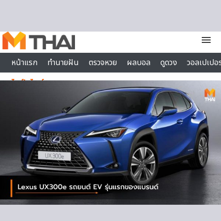
Skip to content
menu
หน้าแรก
ทำนายฝัน
ตรวจหวย
ผลบอล
ดูดวง
วอลเปเปอร
ไลฟ์สไตล์