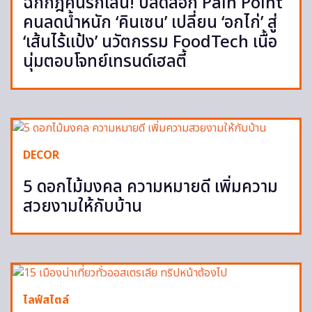
ฉีกกฎคนรักเส้น! ปลดล็อก Pain Point
คนลดน้ำหนัก ‘คินเซน’ เปลี่ยน ‘อกไก่’ สู่
‘เส้นไร้แป้ง’ นวัตกรรม FoodTech เนื้อ
นุ่มตอบโจทย์เทรนด์เฮลตี้
DECOR
5 ดอกไม้มงคล ความหมายดี เพิ่มความ
สวยงามให้กับบ้าน
ไลฟ์สไตล์