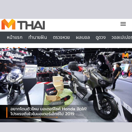
Skip to content
menu
หน้าแรก
ทำนายฝัน
ตรวจหวย
ผลบอล
ดูดวง
วอลเปเปอร
ไลฟ์สไตล์