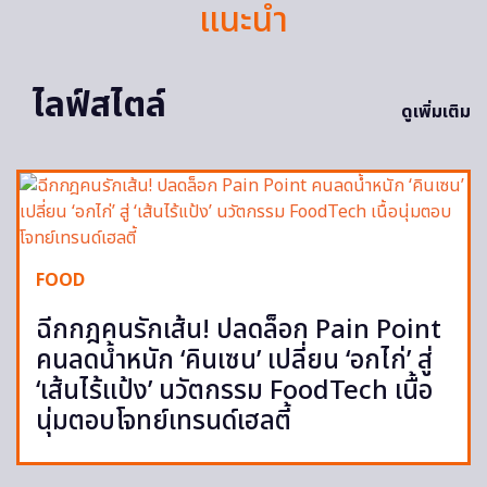
แนะนำ
ไลฟ์สไตล์
ดูเพิ่มเติม
FOOD
ฉีกกฎคนรักเส้น! ปลดล็อก Pain Point
คนลดน้ำหนัก ‘คินเซน’ เปลี่ยน ‘อกไก่’ สู่
‘เส้นไร้แป้ง’ นวัตกรรม FoodTech เนื้อ
นุ่มตอบโจทย์เทรนด์เฮลตี้