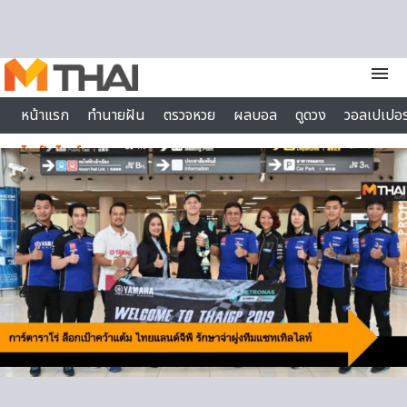
Skip to content
menu
หน้าแรก
ทำนายฝัน
ตรวจหวย
ผลบอล
ดูดวง
วอลเปเปอร
ไลฟ์สไตล์