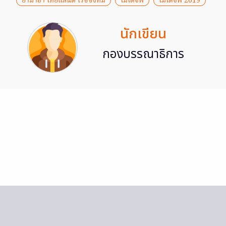
ยามาฮ่า ไทยแลนด์ เรซซิ่งทีม
โมโตจีพี
โมโตจีพี 2019
นักเขียน
กองบรรณาธิการ