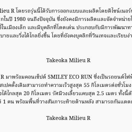
u R โดยรถรุ่นนี้ได้รับการออกแบบและผลิตโดยดีไซน์เนอร์ชาวญี
กในปี 1980 จนถึงปัจจุบัน ซึ่งยังคงมีการผลิตและจัดจำหน่าย
ขี่ในเมืองเล็ก และมีบุคลิกที่โดดเด่น ประกอบกับมีการพัฒนาท
ละวิ่งได้ไกลยิ่งขึ้น โดยที่ยังคงบุคลิกที่วินเทจและเรียบง
 มาพร้อมคอนเซ็ปต์ SMILEY ECO RUN ซึ่งเป็นรถยนต์ไฟฟ้าท
สเปคดั้งเดิมสามารถทำความเร็วสูงสุด 55 กิโลเมตรต่อชั่วโม
่งได้ไกลสุด 20 กิโลเมตร รัศมีวงเลี้ยวแคบสุด 2.5 เมตร ทั้งนี
ด้ 1 คน พร้อมพื้นที่วางสัมภาระท้ายด้านหลัง สามารถกันแดด