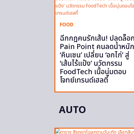
FOOD
ฉีกกฎคนรักเส้น! ปลดล็อ
Pain Point คนลดน้ำหนั
‘คินเซน’ เปลี่ยน ‘อกไก่’ สู่
‘เส้นไร้แป้ง’ นวัตกรรม
FoodTech เนื้อนุ่มตอบ
โจทย์เทรนด์เฮลตี้
AUTO