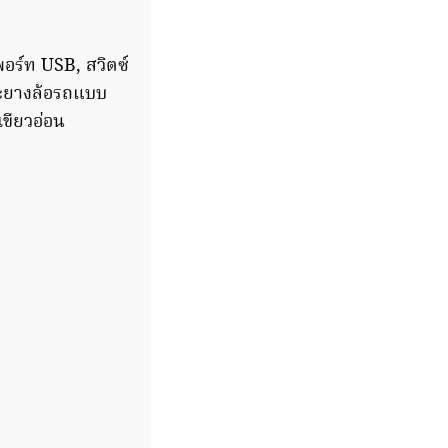
อร์ท USB, สวิตซ์
และยางล้อรถแบบ
ีเขียวอ่อน