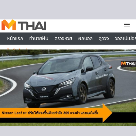
Skip to content
menu
หน้าแรก
ทำนายฝัน
ตรวจหวย
ผลบอล
ดูดวง
วอลเปเปอร
ไลฟ์สไตล์