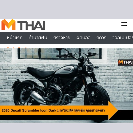
Skip to content
menu
หน้าแรก
ทำนายฝัน
ตรวจหวย
ผลบอล
ดูดวง
วอลเปเปอร
ไลฟ์สไตล์