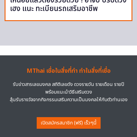
เหนื่อยแล้วต้องรวยด้วย ! อาจั๊บ ปรับดวง
เฮง แนะ ทะเบียนรถเสริมอาชีพ
MThai เชื่อในสิ่งที่ทำ ทำในสิ่งที่เชื่อ
รับข่าวสารเลขมงคล สถิติเลขดัง ดวงรายวัน รายเดือน รายปี
พร้อมแนะนำวิธีเสริมดวง
ลุ้นรับรางวัลจากกิจกรรมเสริมความเป็นมงคลให้กับตัวท่านเอง
เปิดสมัครสมาชิก (ฟรี) เร็วๆนี้