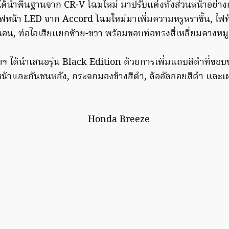
ด้นำพื้นฐานจาก CR-V โฉมใหม่ มาปรับแต่งทั้งส่วนหน้าอย่าง
หน้า LED จาก Accord โฉมใหม่มาเพิ่มความหรูหราขึ้น, ไฟท
น, ท่อไอเสียแยกซ้าย-ขวา พร้อมขอบท่อทรงสี่เหลี่ยมคางหมู
ฯ ได้นำเสนอรุ่น Black Edition ด้วยการเพิ่มแถบสีดำที่ขอบช
าและกันชนหลัง, กระจกมองข้างสีดำ, ล้ออัลลอยสีดำ และเผ