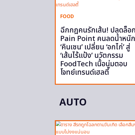
FOOD
ฉีกกฎคนรักเส้น! ปลดล็อ
Pain Point คนลดน้ำหนั
‘คินเซน’ เปลี่ยน ‘อกไก่’ สู่
‘เส้นไร้แป้ง’ นวัตกรรม
FoodTech เนื้อนุ่มตอบ
โจทย์เทรนด์เฮลตี้
AUTO