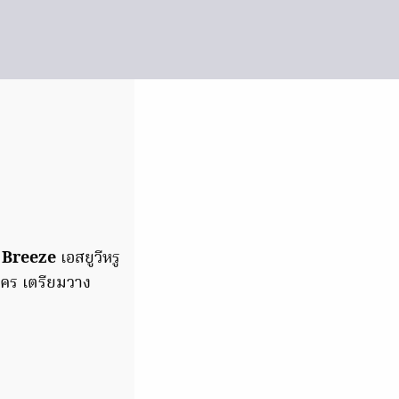
 Breeze
เอสยูวีหรู
ใคร เตรียม
วาง