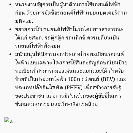
หน่วยงานรัฐควรเป็นผู้นำด้านการใช้รถยนต์ไฟฟ้า
ก่อน ด้วยการจัดซื้อรถยนต์ไฟฟ้าเเบบเเบตเตอรี่ตาม
มติครม.
ขยายการใช้ยานยนต์ไฟฟ้าในรถโดยสารสาธารณะ
ได้เเก่ ขสมก. รถตุ๊กตุ๊ก รถเเท็กซี่ ควรเปลี่ยนเป็น
รถยนต์ไฟฟ้าทั้งหมด
สนับสนุนให้มีการเเยกประเภทป้ายทะเบียนรถยนต์
ไฟฟ้าเเบบเฉพาะ โดยการใช้สีเเละสัญลักษณ์บนป้าย
ทะเบียนที่สามารถมองเห็นเเละเเยกเเยะได้ สำหรับ
ป้ายที่เป็นประเภทไฟฟ้า
100
เปอร์เซนต์ (
BEV)
เเละ
ประเภทปลั๊กอินไฮบริด (
PHEV)
เพื่อสร้างการรับรู้
ของประชาชน เเละการมีส่วนร่วมของผู้ขับขี่ในการ
ช่วยลดมลภาวะ เเละรักษาสิ่งเเวดล้อม