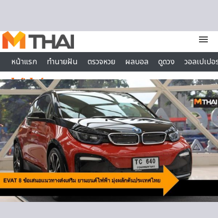
Skip to content
menu
หน้าแรก
ทำนายฝัน
ตรวจหวย
ผลบอล
ดูดวง
วอลเปเปอร
ไลฟ์สไตล์