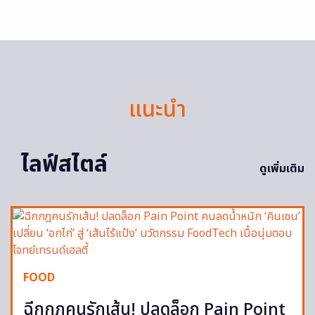
แนะนำ
ไลฟ์สไตล์
ดูเพิ่มเติม
FOOD
ฉีกกฎคนรักเส้น! ปลดล็อก Pain Point