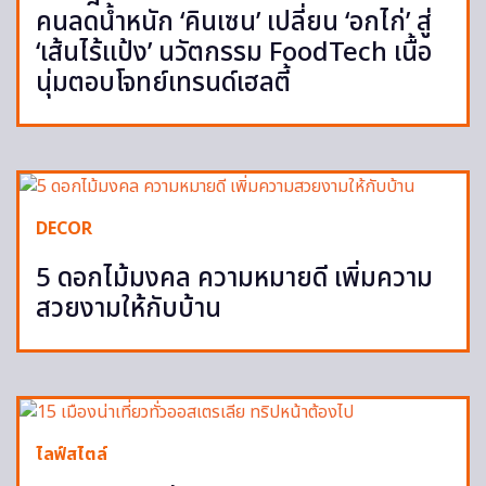
คนลดน้ำหนัก ‘คินเซน’ เปลี่ยน ‘อกไก่’ สู่
‘เส้นไร้แป้ง’ นวัตกรรม FoodTech เนื้อ
นุ่มตอบโจทย์เทรนด์เฮลตี้
DECOR
5 ดอกไม้มงคล ความหมายดี เพิ่มความ
สวยงามให้กับบ้าน
ไลฟ์สไตล์