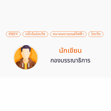
PHEV
ปลั๊กอินไฮบริด
สมาคมยานยนต์ไฟฟ้า
ไฮบริด
นักเขียน
กองบรรณาธิการ