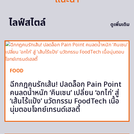
ไลฟ์สไตล์
ดูเพิ่มเติม
FOOD
ฉีกกฎคนรักเส้น! ปลดล็อก Pain Point
คนลดน้ำหนัก ‘คินเซน’ เปลี่ยน ‘อกไก่’ สู่
‘เส้นไร้แป้ง’ นวัตกรรม FoodTech เนื้อ
นุ่มตอบโจทย์เทรนด์เฮลตี้