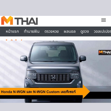
Skip to content
menu
หน้าแรก
ทำนายฝัน
ตรวจหวย
ผลบอล
ดูดวง
วอลเปเปอร
ไลฟ์สไตล์