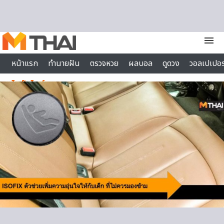
Skip to content
menu
หน้าแรก
ทำนายฝัน
ตรวจหวย
ผลบอล
ดูดวง
วอลเปเปอร
ไลฟ์สไตล์