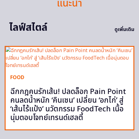
แนะนำ
ไลฟ์สไตล์
ดูเพิ่มเติม
FOOD
ฉีกกฎคนรักเส้น! ปลดล็อก Pain Point
คนลดน้ำหนัก ‘คินเซน’ เปลี่ยน ‘อกไก่’ สู่
‘เส้นไร้แป้ง’ นวัตกรรม FoodTech เนื้อ
นุ่มตอบโจทย์เทรนด์เฮลตี้