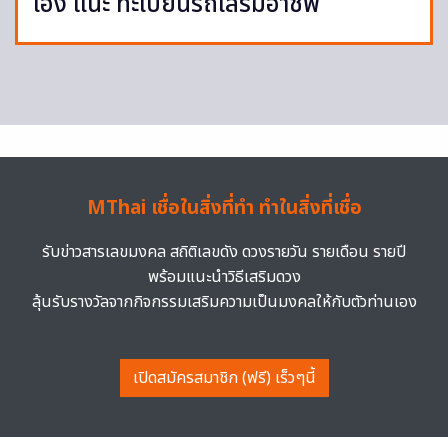
เฮง แนะ ทะเบียนรถเสริมอาชีพ
MThai เชื่อในสิ่งที่ทำ ทำในสิ่งที่เชื่อ
รับข่าวสารเลขมงคล สถิติเลขดัง ดวงรายวัน รายเดือน รายปี
พร้อมแนะนำวิธีเสริมดวง
ลุ้นรับรางวัลจากกิจกรรมเสริมความเป็นมงคลให้กับตัวท่านเอง
เปิดสมัครสมาชิก (ฟรี) เร็วๆนี้