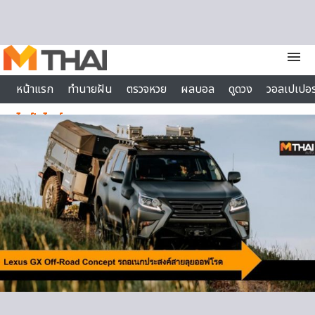
Skip to content
menu
หน้าแรก
ทำนายฝัน
ตรวจหวย
ผลบอล
ดูดวง
วอลเปเปอร
ไลฟ์สไตล์