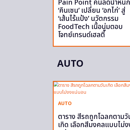
Pain Point คนลดน้ำหนั
‘คินเซน’ เปลี่ยน ‘อกไก่’ สู่
‘เส้นไร้แป้ง’ นวัตกรรม
FoodTech เนื้อนุ่มตอบ
โจทย์เทรนด์เฮลตี้
AUTO
AUTO
ตาราง สีรถถูกโฉลกตามวั
เกิด เลือกสีมงคลแบบไม่ง