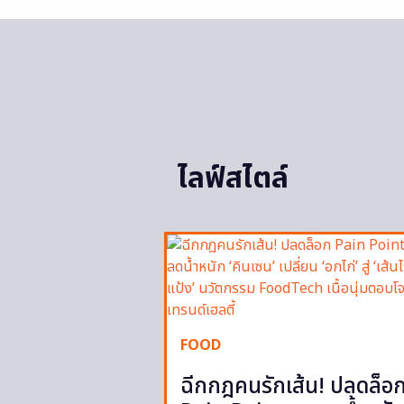
ไลฟ์สไตล์
FOOD
ฉีกกฎคนรักเส้น! ปลดล็อ