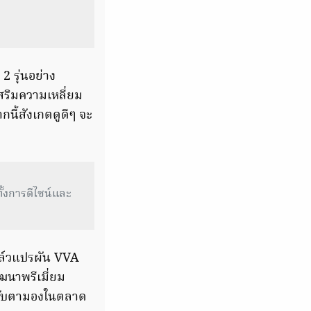
2 รุ่นอย่าง
ริมความเหลี่ยม
กนี้สังเกตดูดีๆ จะ
ั้งการดีไซน์และ
วาล์วแปรผัน VVA
ฒนาพรีเมี่ยม
น่าจับตามองในตลาด