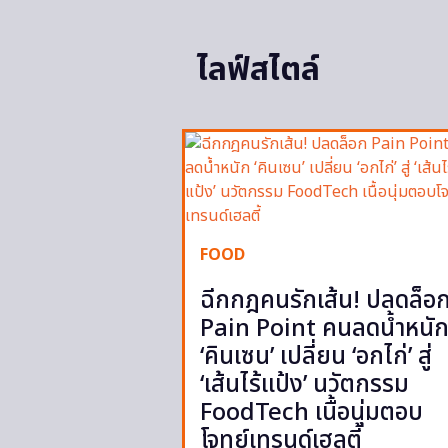
ไลฟ์สไตล์
FOOD
ฉีกกฎคนรักเส้น! ปลดล็อ
Pain Point คนลดน้ำหนั
‘คินเซน’ เปลี่ยน ‘อกไก่’ สู่
‘เส้นไร้แป้ง’ นวัตกรรม
FoodTech เนื้อนุ่มตอบ
โจทย์เทรนด์เฮลตี้