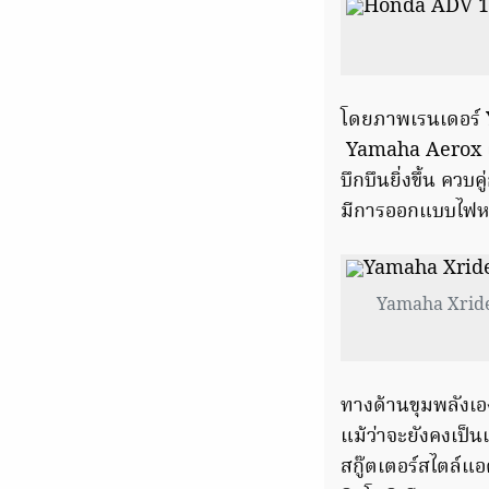
โดยภาพเรนเดอร์
Yamaha Aerox แล
บึกบึนยิ่งขึ้น คว
มีการออกแบบไฟหน
Yamaha Xride 1
ทางด้านขุมพลังเอง
แม้ว่าจะยังคงเป็น
สกู๊ตเตอร์สไตล์แอด