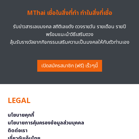
MThai เชื่อในสิ่งที่ทำ ทำในสิ่งที่เชื่อ
รับข่าวสารเลขมงคล สถิติเลขดัง ดวงรายวัน รายเดือน รายปี
พร้อมแนะนำวิธีเสริมดวง
ลุ้นรับรางวัลจากกิจกรรมเสริมความเป็นมงคลให้กับตัวท่านเอง
เปิดสมัครสมาชิก (ฟรี) เร็วๆนี้
LEGAL
นโยบายคุกกี้
นโยบายการคุ้มครองข้อมูลส่วนบุคคล
ติดต่อเรา
เกี่ยวกับเอ็มไทย