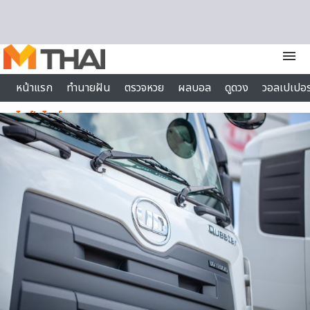
Skip to content
menu
หน้าแรก
ทำนายฝัน
ตรวจหวย
ผลบอล
ดูดวง
วอลเปเปอร
ไลฟ์สไตล์