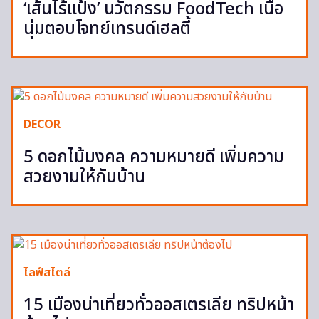
‘เส้นไร้แป้ง’ นวัตกรรม FoodTech เนื้อ
นุ่มตอบโจทย์เทรนด์เฮลตี้
DECOR
5 ดอกไม้มงคล ความหมายดี เพิ่มความ
สวยงามให้กับบ้าน
ไลฟ์สไตล์
15 เมืองน่าเที่ยวทั่วออสเตรเลีย ทริปหน้า