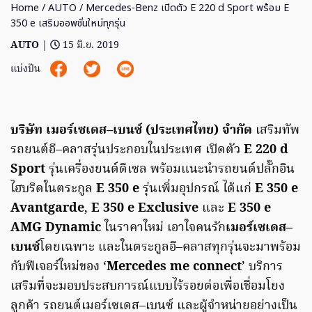
Home
/
AUTO
/ Mercedes-Benz เปิดตัว E 220 d Sport พร้อม E
350 e เสริมออพชั่นใหม่ทุกรุ่น
AUTO
|
15 มิ.ย. 2019
แบ่งปัน
บริษัท เมอร์เซเดส
–
เบนซ์
(
ประเทศไทย) จำกัด
เสริมทัพ
รถยนต์อี
–
คลาสรุ่นประกอบในประเทศ
เปิดตัว
E 220 d
Sport
รุ่นเครื่องยนต์ดีเซล
พร้อมแนะนำรถยนต์ปลั๊กอิน
ไฮบริดในตระกูล
E 350 e
รุ่นเพิ่มอุปกรณ์ ได้แก่
E 350 e
Avantgarde
,
E 350 e Exclusive
และ
E 350 e
AMG Dynamic
ในราคาใหม่ เอาใจคนรัก
เมอร์เซเดส
–
เบนซ์
โดยเฉพาะ และในตระกูลอี
–
คลาสทุกรุ่นจะมาพร้อม
กับฟีเจอร์ใหม่ของ
‘
Mercedes me connect
’
บริการ
เสริมที่จะมอบประสบการณ์แบบไร้รอยต่อเพื่อเชื่อมโยง
ลูกค้า รถยนต์เมอร์เซเดส
–
เบนซ์
และผู้จำหน่ายอย่างเป็น