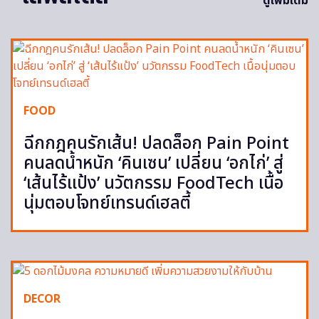
ดูเพิ่มเติม
FOOD
ฉีกกฎคนรักเส้น! ปลดล็อก Pain Point
คนลดน้ำหนัก ‘คินเซน’ เปลี่ยน ‘อกไก่’ สู่
‘เส้นไร้แป้ง’ นวัตกรรม FoodTech เนื้อ
นุ่มตอบโจทย์เทรนด์เฮลตี้
DECOR