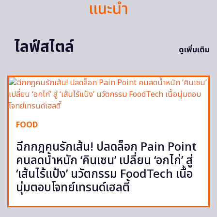
แนะนำ
ไลฟ์สไตล์
ดูเพิ่มเติม
FOOD
ฉีกกฎคนรักเส้น! ปลดล็อก Pain Point
คนลดน้ำหนัก ‘คินเซน’ เปลี่ยน ‘อกไก่’ สู่
‘เส้นไร้แป้ง’ นวัตกรรม FoodTech เนื้อ
นุ่มตอบโจทย์เทรนด์เฮลตี้