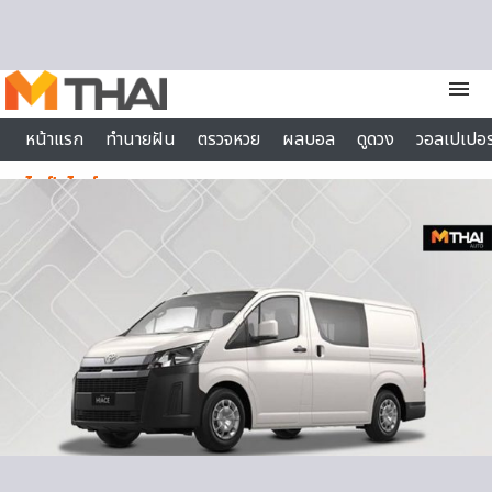
Skip to content
menu
หน้าแรก
ทำนายฝัน
ตรวจหวย
ผลบอล
ดูดวง
วอลเปเปอร
ไลฟ์สไตล์