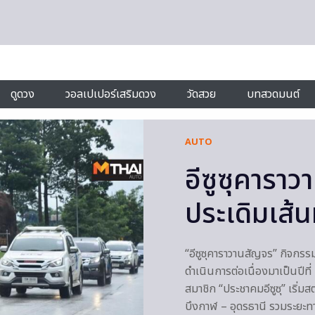
ดูดวง
วอลเปเปอร์เสริมดวง
วัดสวย
บทสวดมนต์
AUTO
อีซูซุคารา
ประเดิมเส้
“อีซูซุคาราวานสัญจร” กิจกรร
ดำเนินการต่อเนื่องมาเป็นปีที
สมาชิก “ประชาคมอีซูซุ” เริ่
บึงกาฬ – อุดรธานี รวมระยะท