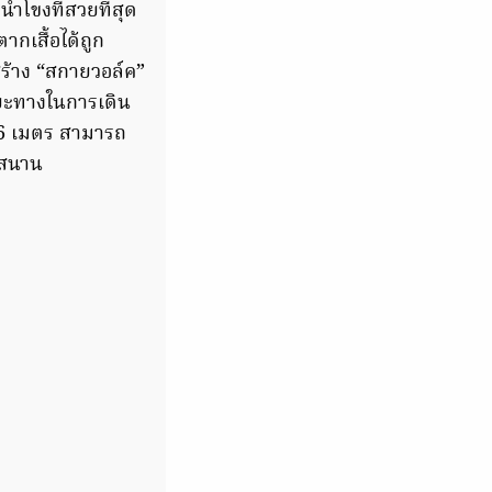
้ำโขงที่สวยที่สุด
ากเสื้อได้ถูก
สร้าง “สกายวอล์ค”
ะยะทางในการเดิน
 6 เมตร สามารถ
กสนาน