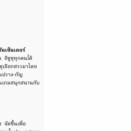
นเซ็นเตอร์
 อีซูซุทุกคนได้
ูซุเลือกสรรมาโดย
ุณปราง-กัญ
นเกมสนุกสนานกับ
จัดขึ้นเพื่อ