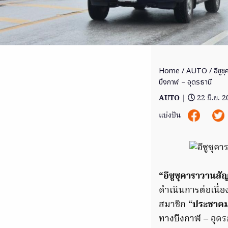
Home
/
AUTO
/ อีซู
บึงกาฬ – อุดรธานี
AUTO
|
22 มิ.ย. 
แบ่งปัน
“อีซูซุคาราวานส
ดำเนินการต่อเนื่อ
สมาชิก “
ประชาคมอ
ทางบึงกาฬ – อุดร