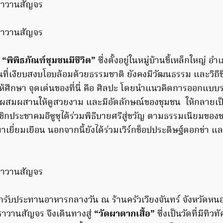
่
“พิพิธภัณฑ์ชุมชนมีชีวิต”
ซึ่งตั้งอยู่ในหมู่บ้านขี้เหล็กใหญ่ อำ
านที่เงียบสงบโอบล้อมด้วยธรรมชาติ ยังคงมีวัฒนธรรม และวิถีชี
้ศึกษา จุดเด่นของที่นี่ คือ ศิลปะ โดยนำแนวคิดการออกแบบร
าผสมผสานให้ดูสวยงาม และมีอัตลักษณ์ของชุมชน ให้กลายเป็น
าชิกประชาคมอีซูซุได้ร่วมพิธีบายศรีสู่ขวัญ ตามธรรมเนียมของช
้มาเยี่ยมเยือน นอกจากนี้ยังได้ร่วมเวิร์กช็อปประดิษฐ์ดอกข่า 
ากรับประทานอาหารกลางวัน ณ ร้านครัวเวียงจันทร์ จังหวัดหน
ราวานสัญจร จึงเดินทางสู่
“วัดผาตากเสื้อ”
ซึ่งเป็นวัดที่มีทิ