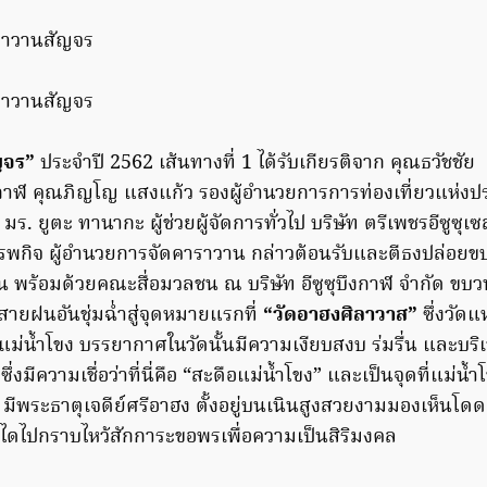
ัญจร”
ประจำปี 2562 เส้นทางที่ 1 ได้รับเกียรติจาก คุณธวัชชัย
งกาฬ คุณภิญโญ แสงแก้ว รองผู้อำนวยการการท่องเที่ยวแห่ง
มร. ยูตะ ทานากะ ผู้ช่วยผู้จัดการทั่วไป บริษัท ตรีเพชรอีซูซุ
พกิจ ผู้อำนวยการจัดคาราวาน กล่าวต้อนรับและตีธงปล่อยข
ัน พร้อมด้วยคณะสื่อมวลชน ณ บริษัท อีซูซุบึงกาฬ จำกัด ขบ
ายฝนอันชุ่มฉ่ำสู่จุดหมายแรกที่
“วัดอาฮงศิลาวาส”
ซึ่งวัดแห
แม่น้ำโขง บรรยากาศในวัดนั้นมีความเงียบสงบ ร่มรื่น และบริเ
 ซึ่งมีความเชื่อว่าที่นี่คือ “สะดือแม่น้ำโขง” และเป็นจุดที่แม่
ร มีพระธาตุเจดีย์ศรีอาฮง ตั้งอยู่บนเนินสูงสวยงามมองเห็นโ
นไดไปกราบไหว้สักการะขอพรเพื่อความเป็นสิริมงคล