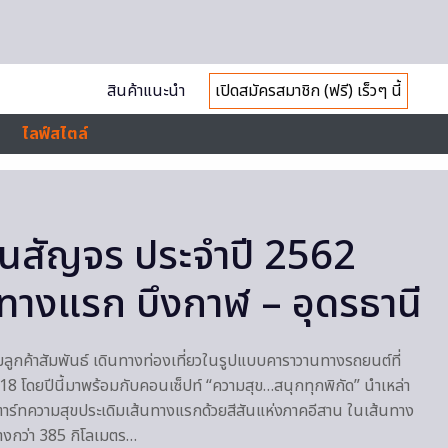
สินค้าแนะนำ
เปิดสมัครสมาชิก (ฟรี) เร็วๆ นี้
ไลฟ์สไตล์
วานสัญจร ประจำปี 2562
นทางแรก บึงกาฬ – อุดรธานี
มลูกค้าสัมพันธ์ เดินทางท่องเที่ยวในรูปแบบคาราวานทางรถยนต์ที่
่ 18 โดยปีนี้มาพร้อมกับคอนเซ็ปท์ “ความสุข…สนุกทุกพิกัด” นำเหล่า
มสตาร์ทความสุขประเดิมเส้นทางแรกด้วยสีสันแห่งภาคอีสาน ในเส้นทาง
างกว่า 385 กิโลเมตร…