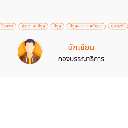
บึงกาฬ
ประชาคมอีซูซุ
อีซูซุ
อีซูซุคาราวานสัญจร
อุดรธานี
นักเขียน
กองบรรณาธิการ