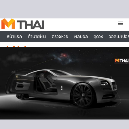
Skip to content
menu
หน้าแรก
ทำนายฝัน
ตรวจหวย
ผลบอล
ดูดวง
วอลเปเปอร
ไลฟ์สไตล์