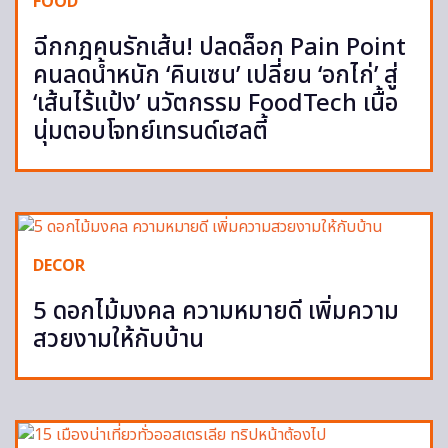
FOOD
ฉีกกฎคนรักเส้น! ปลดล็อก Pain Point
คนลดน้ำหนัก ‘คินเซน’ เปลี่ยน ‘อกไก่’ สู่
‘เส้นไร้แป้ง’ นวัตกรรม FoodTech เนื้อ
นุ่มตอบโจทย์เทรนด์เฮลตี้
DECOR
5 ดอกไม้มงคล ความหมายดี เพิ่มความ
สวยงามให้กับบ้าน