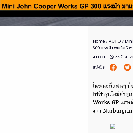
Home
/
AUTO
/ Mini
300 แรงม้า พบกันเร็วๆ น
AUTO
|
26 มิ.ย. 
แบ่งปัน
ในขณะที่แฟนๆ ทั
ไฟฟ้ารุ่นใหม่ล่าส
Works GP
แฮทช์
งาน Nurburgring