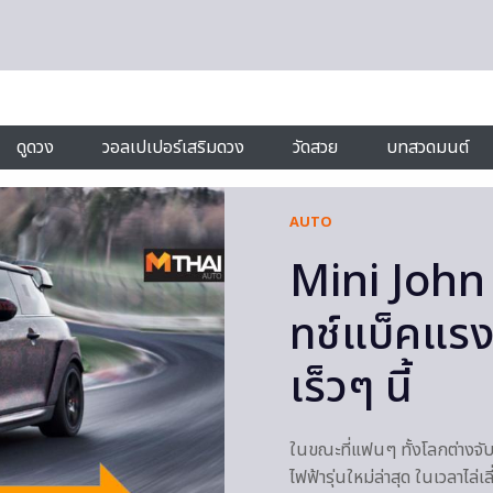
ดูดวง
วอลเปเปอร์เสริมดวง
วัดสวย
บทสวดมนต์
AUTO
Mini Joh
ทช์แบ็คแรง
เร็วๆ นี้
ในขณะที่แฟนๆ ทั้งโลกต่างจ
ไฟฟ้ารุ่นใหม่ล่าสุด ในเวลาไ