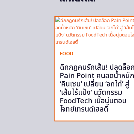
FOOD
ฉีกกฎคนรักเส้น! ปลดล็อ
Pain Point คนลดน้ำหนั
‘คินเซน’ เปลี่ยน ‘อกไก่’ สู่
‘เส้นไร้แป้ง’ นวัตกรรม
FoodTech เนื้อนุ่มตอบ
โจทย์เทรนด์เฮลตี้