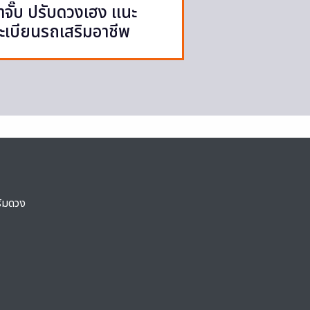
าจั๊บ ปรับดวงเฮง แนะ
ะเบียนรถเสริมอาชีพ
ริมดวง