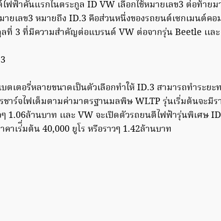
์ไฟฟ้าคันแรกในตระกูล ID VW เลือกใช้หมายเลข3 ต่อท้าย
หมายเลข3 หมายถึง ID.3 คือส่วนหนึ่งของรถยนต์เซกเมนต์คอ
ลที่ 3 ที่มีความสำคัญต่อแบรนด์ VW ต่อจากรุ่น Beetle เเละ
เบตเตอรี่หลายขนาดเป็นตัวเลือกทำให้ ID.3 สามารถทำระยะทา
รชาร์จไฟเต็มตามค่ามาตรฐานมลพิษ WLTP รุ่นเริ่มต้นจะมีราคา
วๆ 1.06ล้านบาท เเละ VW จะเปิดตัวรถยนตืไฟฟ้ารุ่นพิเศษ ID
คาเร่ิ่มต้น 40,000 ยูโร หรือราวๆ 1.42ล้านบาท