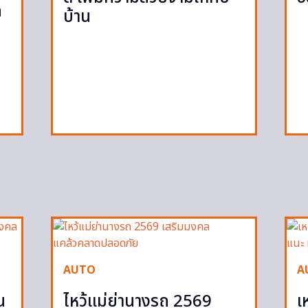
ก
บ้าน
ก
AUTO
A
น
ไหว้แม่ย่านางรถ 2569
เ