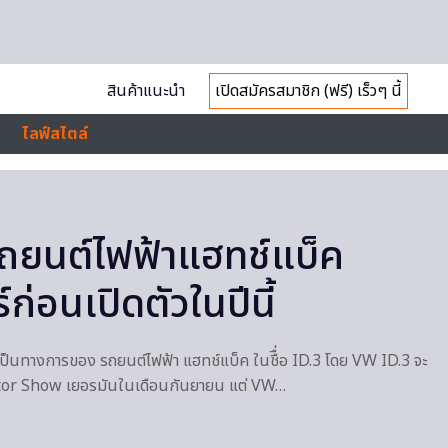
สินค้าแนะนำ
เปิดสมัครสมาชิก (ฟรี) เร็วๆ นี้
ไลฟ์สไตล์
ถยนต์ไฟฟ้าแฮทช์แบ็ค
ก่อนเปิดตัวในปีนี้
เป็นทางการของ รถยนต์ไฟฟ้า แฮทช์แบ็ค ในชืื่อ ID.3 โดย VW ID.3 จะ
otor Show เยอรมันในเดือนกันยายน แต่ VW…