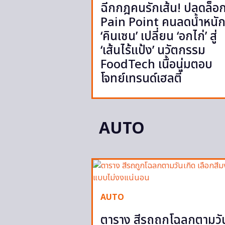
ฉีกกฎคนรักเส้น! ปลดล็อ
Pain Point คนลดน้ำหนั
‘คินเซน’ เปลี่ยน ‘อกไก่’ สู่
‘เส้นไร้แป้ง’ นวัตกรรม
FoodTech เนื้อนุ่มตอบ
โจทย์เทรนด์เฮลตี้
AUTO
AUTO
ตาราง สีรถถูกโฉลกตามวั