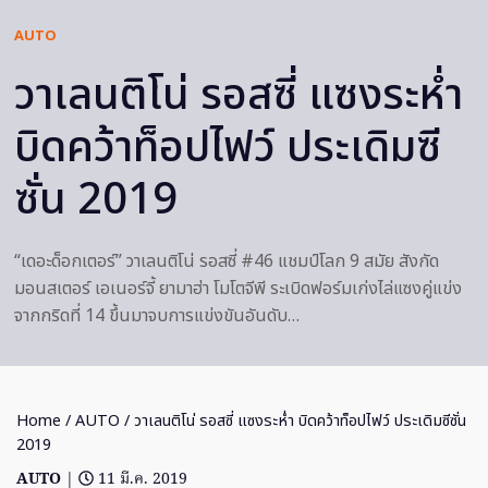
AUTO
วาเลนติโน่ รอสซี่ แซงระห่ำ
บิดคว้าท็อปไฟว์ ประเดิมซี
ซั่น 2019
“เดอะด็อกเตอร์” วาเลนติโน่ รอสซี่ #46 แชมป์โลก 9 สมัย สังกัด
มอนสเตอร์ เอเนอร์จี้ ยามาฮ่า โมโตจีพี ระเบิดฟอร์มเก่งไล่แซงคู่แข่ง
จากกริดที่ 14 ขึ้นมาจบการแข่งขันอันดับ…
Home
/
AUTO
/ วาเลนติโน่ รอสซี่ แซงระห่ำ บิดคว้าท็อปไฟว์ ประเดิมซีซั่น
2019
AUTO
|
11 มี.ค. 2019