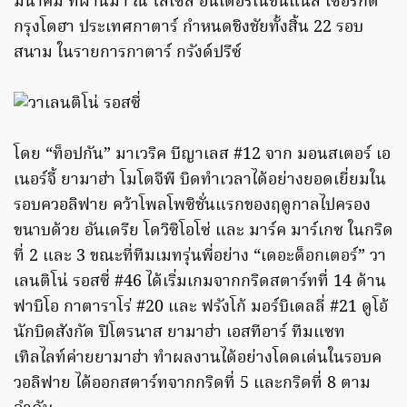
มีนาคม ที่ผ่านมา ณ โลเซล อินเตอร์เนชั่นแนล เซอร์กิต
กรุงโดฮา ประเทศกาตาร์ กำหนดชิงชัยทั้งสิ้น 22 รอบ
สนาม ในรายการกาตาร์ กรังด์ปรีซ์
โดย “ท็อปกัน” มาเวริค บีญาเลส #12 จาก มอนสเตอร์ เอ
เนอร์จี้ ยามาฮ่า โมโตจีพี บิดทำเวลาได้อย่างยอดเยี่ยมใน
รอบควอลิฟาย คว้าโพลโพซิชั่นแรกของฤดูกาลไปครอง
ขนาบด้วย อันเดรีย โดวิซิโอโซ่ และ มาร์ค มาร์เกซ ในกริด
ที่ 2 และ 3 ขณะที่ทีมเมทรุ่นพี่อย่าง “เดอะด็อกเตอร์” วา
เลนติโน่ รอสซี่ #46 ได้เริ่มเกมจากกริดสตาร์ทที่ 14 ด้าน
ฟาบิโอ กาตาราโร่ #20 และ ฟรังโก้ มอร์บิเดลลี่ #21 ดูโอ้
นักบิดสังกัด ปิโตรนาส ยามาฮ่า เอสทีอาร์ ทีมแซท
เทิลไลท์ค่ายยามาฮ่า ทำผลงานได้อย่างโดดเด่นในรอบค
วอลิฟาย ได้ออกสตาร์ทจากกริดที่ 5 และกริดที่ 8 ตาม