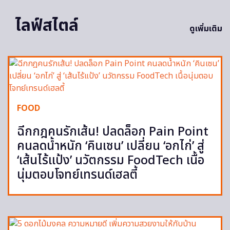
ไลฟ์สไตล์
ดูเพิ่มเติม
FOOD
ฉีกกฎคนรักเส้น! ปลดล็อก Pain Point
คนลดน้ำหนัก ‘คินเซน’ เปลี่ยน ‘อกไก่’ สู่
‘เส้นไร้แป้ง’ นวัตกรรม FoodTech เนื้อ
นุ่มตอบโจทย์เทรนด์เฮลตี้