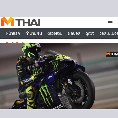
Skip to content
menu
หน้าแรก
ทำนายฝัน
ตรวจหวย
ผลบอล
ดูดวง
วอลเปเปอร
ไลฟ์สไตล์