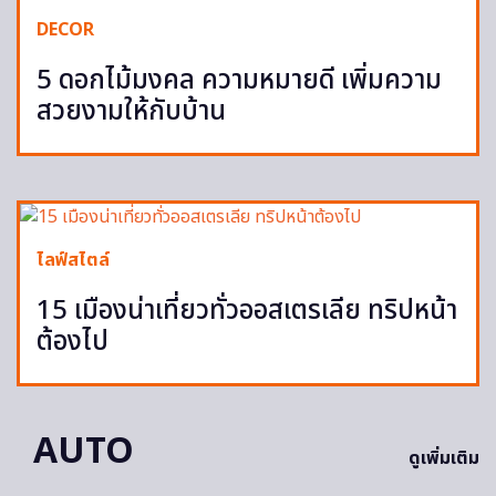
DECOR
5 ดอกไม้มงคล ความหมายดี เพิ่มความ
สวยงามให้กับบ้าน
ไลฟ์สไตล์
15 เมืองน่าเที่ยวทั่วออสเตรเลีย ทริปหน้า
ต้องไป
AUTO
ดูเพิ่มเติม