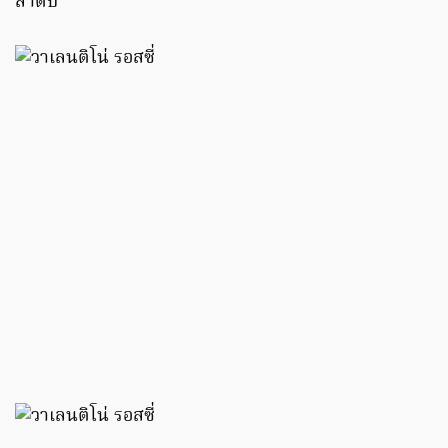
ลำดับ