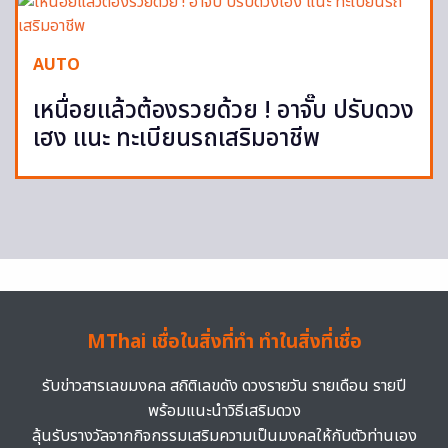
AUTO
เหนื่อยแล้วต้องรวยด้วย ! อาจั๊บ ปรับดวง
เฮง แนะ ทะเบียนรถเสริมอาชีพ
MThai เชื่อในสิ่งที่ทำ ทำในสิ่งที่เชื่อ
รับข่าวสารเลขมงคล สถิติเลขดัง ดวงรายวัน รายเดือน รายปี
พร้อมแนะนำวิธีเสริมดวง
ลุ้นรับรางวัลจากกิจกรรมเสริมความเป็นมงคลให้กับตัวท่านเอง