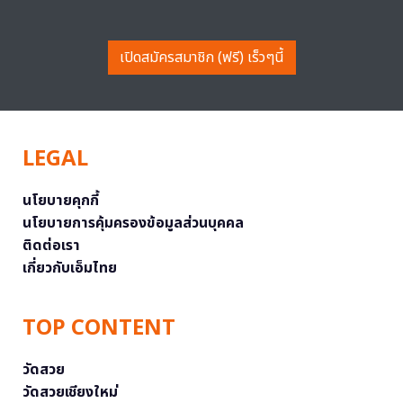
เปิดสมัครสมาชิก (ฟรี) เร็วๆนี้
LEGAL
นโยบายคุกกี้
นโยบายการคุ้มครองข้อมูลส่วนบุคคล
ติดต่อเรา
เกี่ยวกับเอ็มไทย
TOP CONTENT
วัดสวย
วัดสวยเชียงใหม่