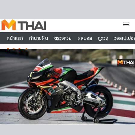
Skip to content
menu
หน้าแรก
ทำนายฝัน
ตรวจหวย
ผลบอล
ดูดวง
วอลเปเปอร
ไลฟ์สไตล์