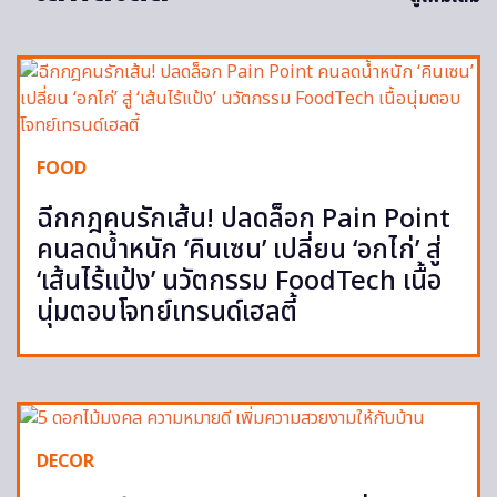
FOOD
ฉีกกฎคนรักเส้น! ปลดล็อก Pain Point
คนลดน้ำหนัก ‘คินเซน’ เปลี่ยน ‘อกไก่’ สู่
‘เส้นไร้แป้ง’ นวัตกรรม FoodTech เนื้อ
นุ่มตอบโจทย์เทรนด์เฮลตี้
DECOR