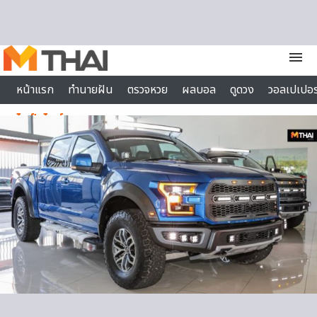
Skip to content
menu
หน้าแรก
ทำนายฝัน
ตรวจหวย
ผลบอล
ดูดวง
วอลเปเปอร
ไลฟ์สไตล์