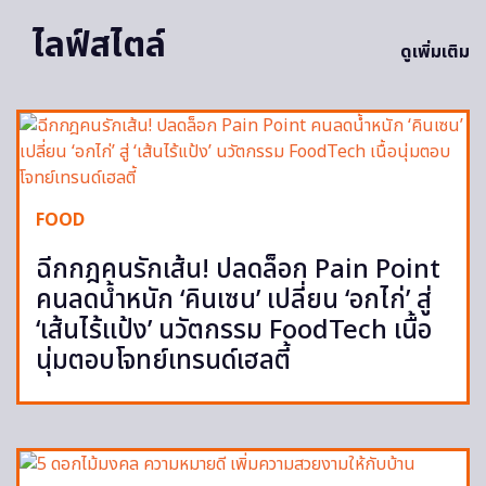
ไลฟ์สไตล์
ดูเพิ่มเติม
FOOD
ฉีกกฎคนรักเส้น! ปลดล็อก Pain Point
คนลดน้ำหนัก ‘คินเซน’ เปลี่ยน ‘อกไก่’ สู่
‘เส้นไร้แป้ง’ นวัตกรรม FoodTech เนื้อ
นุ่มตอบโจทย์เทรนด์เฮลตี้