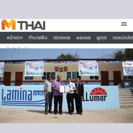
Skip to content
menu
หน้าแรก
ทำนายฝัน
ตรวจหวย
ผลบอล
ดูดวง
วอลเปเปอร
ไลฟ์สไตล์