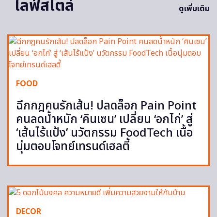
ไลฟ์สไตล์
ดูเพิ่มเติม
FOOD
ฉีกกฎคนรักเส้น! ปลดล็อก Pain Point
คนลดน้ำหนัก ‘คินเซน’ เปลี่ยน ‘อกไก่’ สู่
‘เส้นไร้แป้ง’ นวัตกรรม FoodTech เนื้อ
นุ่มตอบโจทย์เทรนด์เฮลตี้
DECOR