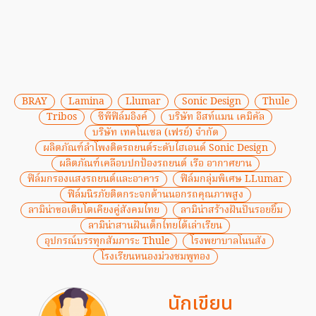
BRAY
Lamina
Llumar
Sonic Design
Thule
Tribos
ซีพีฟิล์มอิงค์
บริษัท อีสท์แมน เคมิคัล
บริษัท เทคโนเซล (เฟรย์) จำกัด
ผลิตภัณฑ์ลำโพงติดรถยนต์ระดับไฮเอนด์ Sonic Design
ผลิตภัณฑ์เคลือบปกป้องรถยนต์ เรือ อากาศยาน
ฟิล์มกรองแสงรถยนต์และอาคาร
ฟิล์มกลุ่มพิเศษ LLumar
ฟิล์มนิรภัยติดกระจกด้านนอกรถคุณภาพสูง
ลามิน่าขอเติบโตเคียงคู่สังคมไทย
ลามิน่าสร้างฝันปันรอยยิ้ม
ลามิน่าสานฝันเด็กไทยได้เล่าเรียน
อุปกรณ์บรรทุกสัมภาระ Thule
โรงพยาบาลโนนสัง
โรงเรียนหนองม่วงชมพูทอง
นักเขียน