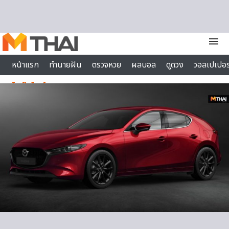
Skip to content
menu
หน้าแรก
ทำนายฝัน
ตรวจหวย
ผลบอล
ดูดวง
วอลเปเปอร
ไลฟ์สไตล์