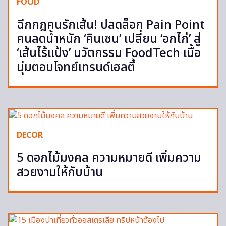
FOOD
ฉีกกฎคนรักเส้น! ปลดล็อก Pain Point
คนลดน้ำหนัก ‘คินเซน’ เปลี่ยน ‘อกไก่’ สู่
‘เส้นไร้แป้ง’ นวัตกรรม FoodTech เนื้อ
นุ่มตอบโจทย์เทรนด์เฮลตี้
DECOR
5 ดอกไม้มงคล ความหมายดี เพิ่มความ
สวยงามให้กับบ้าน