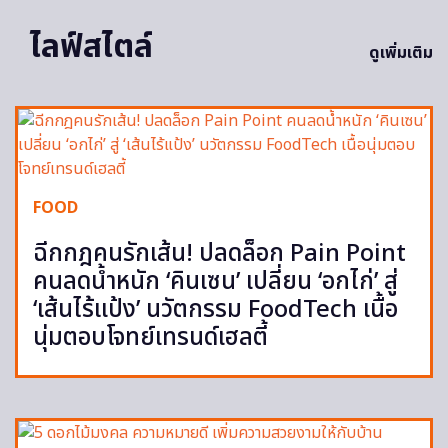
ไลฟ์สไตล์
ดูเพิ่มเติม
FOOD
ฉีกกฎคนรักเส้น! ปลดล็อก Pain Point
คนลดน้ำหนัก ‘คินเซน’ เปลี่ยน ‘อกไก่’ สู่
‘เส้นไร้แป้ง’ นวัตกรรม FoodTech เนื้อ
นุ่มตอบโจทย์เทรนด์เฮลตี้