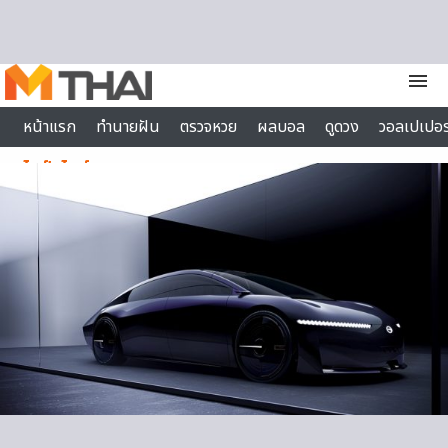
Skip to content
menu
หน้าแรก
ทำนายฝัน
ตรวจหวย
ผลบอล
ดูดวง
วอลเปเปอร
ไลฟ์สไตล์