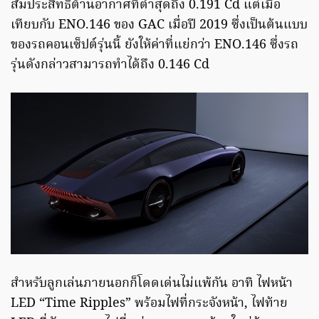
สัมประสิทธิ์ต้านอากาศที่ต่ำสุดถึง 0.191 Cd แต่เมื่อ
เทียบกับ ENO.146 ของ GAC เมื่อปี 2019 ซึ่งเป็นต้นแบบ
ของรถคอนเซ็ปต์รุ่นนี้ ยังให้ค่าที่แย่กว่า ENO.146 ซึ่งรถ
รุ่นดังกล่าวสามารถทำได้ถึง 0.146 Cd
สำหรับลูกเล่นภายนอกก็โดดเด่นไม่แพ้กัน อาทิ ไฟหน้า
LED “Time Ripples” พร้อมไฟที่กระจังหน้า, ไฟท้าย