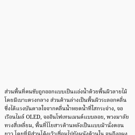
ส่วนพื้นที่คนขับถูกออกแบบเป็นแอ่งน้ำด้วยพื้นผิวลายไม้
โดยมีเบาะตรงกลาง ส่วนด้านล่างเป็นพื้นผิวระลอกคลื่น
ซึ่งได้แรงบันดาลใจจากคลื่นน้ำหยดน้ำที่ใสกระจ่าง, จอ
เรือนไมล์ OLED, จออินโฟเทนเมนต์แบบลอย, พวงมาลัย
ทรงสี่เหลี่ยม, พื้นที่โโยสารด้านหลังเป็นแบบม้านั่งตอน
ยาว โดยที่มีส่วนโค้งเว้าเชื่อมไปยังผนังด้านใน จนถึงอผง