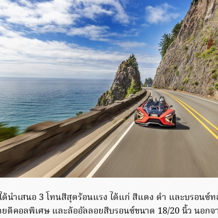
่ได้นำเสนอ 3 โทนสีสุดร้อนแรง ได้แก่ สีแดง ดำ และบรอนซ์
ายดีคอลพิเศษ และล้ออัลลอยสีบรอนซ์ขนาด 18/20 นิ้ว นอกจา