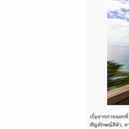
เริ่มจากภายนอกที
สัญลักษณ์สีดำ, ล