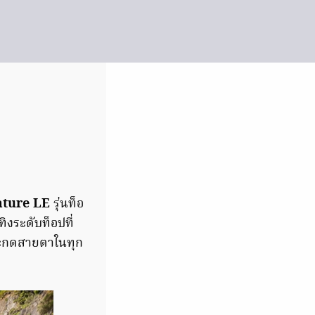
ature LE
รุ่นท็อ
งระดับท็อปที่
สะกดสายตาในทุก