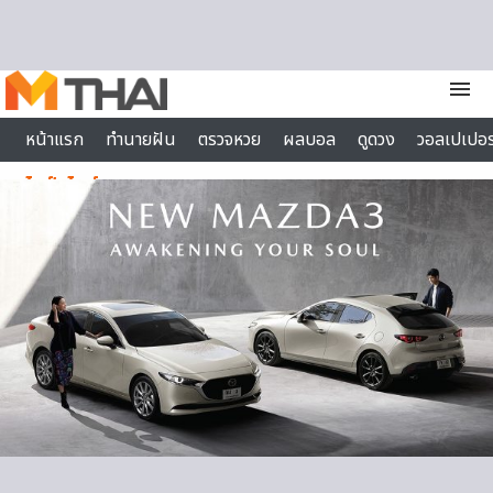
Skip to content
menu
หน้าแรก
ทำนายฝัน
ตรวจหวย
ผลบอล
ดูดวง
วอลเปเปอร
ไลฟ์สไตล์