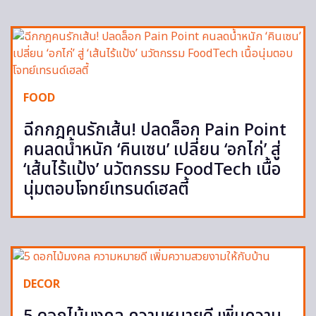
FOOD
ฉีกกฎคนรักเส้น! ปลดล็อก Pain Point
คนลดน้ำหนัก ‘คินเซน’ เปลี่ยน ‘อกไก่’ สู่
‘เส้นไร้แป้ง’ นวัตกรรม FoodTech เนื้อ
นุ่มตอบโจทย์เทรนด์เฮลตี้
DECOR