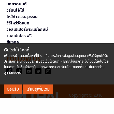
บทสวดมนต์
วิธีบนไอ้ไข่
ไหว้ท้าวเวสสุวรรณ
วิธีไหว้วัดแขก
วอลเปเปอร์พระแม่ลักษมี
วอลเปเปอร์ ฟรี
สีมงคล
เว็บไซต์นี้ใช้คุกกี้
เพื่อการนำเสนอเนื้อหาที่ดี รวมถึงการจัดการข้อมูลส่วนบุคคล เพื่อให้คุณได้รับ
FOLLOW US
ประสบการณ์ที่ดีบนบริการของเว็บไซต์เรา หากคุณใช้บริการเว็บไซต์นี้ต่อไปโดย
ไม่มีการปรับตั้งค่าใดๆนั้น แสดงว่าคุณยอมรับนโยบายคุกกี้และนโยบายส่วน
บุคคลของเรา
ยอมรับ
เรียนรู้เพิ่มเติม
Copyright © 2016
MThai.com All rights reserved. หมายเลขทะเบียนการค้า
อิเล็กทรอนิกส์ : 0127114707040