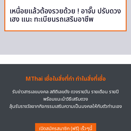
เหนื่อยแล้วต้องรวยด้วย ! อาจั๊บ ปรับดวง
เฮง แนะ ทะเบียนรถเสริมอาชีพ
MThai เชื่อในสิ่งที่ทำ ทำในสิ่งที่เชื่อ
รับข่าวสารเลขมงคล สถิติเลขดัง ดวงรายวัน รายเดือน รายปี
พร้อมแนะนำวิธีเสริมดวง
ลุ้นรับรางวัลจากกิจกรรมเสริมความเป็นมงคลให้กับตัวท่านเอง
เปิดสมัครสมาชิก (ฟรี) เร็วๆนี้