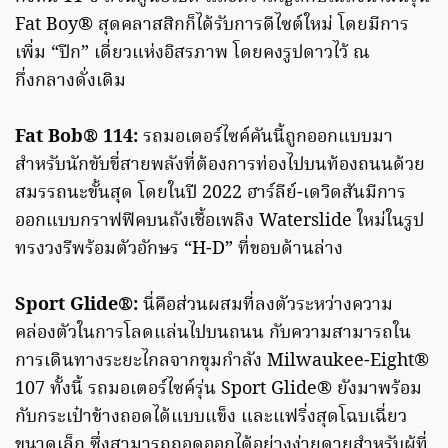
Fat Boy® สุดคลาสสิกก็ได้รับการดีไซต์ใหม่ โดยมีการ
เพิ่ม “ปีก” เดี่ยวแห่งอิสรภาพ โดยคงรูปดาวไว้ ณ
กึ่งกลางดั่งเดิม
Fat Bob® 114:
รถมอเตอร์ไซค์คันนี้ถูกออกแบบมา
สำหรับนักขับขี่สายพลังที่ต้องการท่องไปบนท้องถนนด้วย
สมรรถนะขั้นสุด โดยในปี 2022 ฮาร์ลีย์-เดวิดสันมีการ
ออกแบบกราฟฟิคบนถังเชื้อเพลิง Waterslide ใหม่ในรูป
ทรงวงรีพร้อมตัวอักษร “H-D” ที่ขอบด้านล่าง
Sport Glide®:
นี่คือส่วนผสมที่ลงตัวระหว่างความ
คล่องตัวในการโลดแล่นไปบนถนน กับความสามารถใน
การเดินทางระยะไกลจากขุมกำลัง Milwaukee-Eight®
107 ทั้งนี้ รถมอเตอร์ไซค์รุ่น Sport Glide® ยังมาพร้อม
กับกระเป๋าข้างถอดได้แบบแข็ง และแฟริ่งสุดโฉบเฉี่ยว
ขนาดเล็ก ซึ่งสามารถถอดออกได้อย่างง่ายดายสำหรับผู้ที่