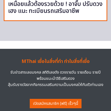
เหนื่อยแล้วต้องรวยด้วย ! อาจั๊บ ปรับดวง
เฮง แนะ ทะเบียนรถเสริมอาชีพ
MThai เชื่อในสิ่งที่ทำ ทำในสิ่งที่เชื่อ
รับข่าวสารเลขมงคล สถิติเลขดัง ดวงรายวัน รายเดือน รายปี
พร้อมแนะนำวิธีเสริมดวง
ลุ้นรับรางวัลจากกิจกรรมเสริมความเป็นมงคลให้กับตัวท่านเอง
เปิดสมัครสมาชิก (ฟรี) เร็วๆนี้