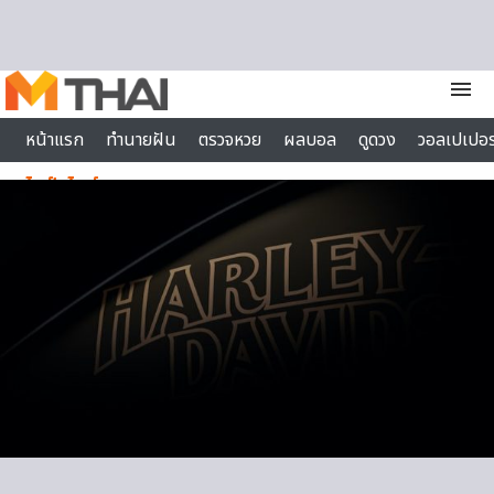
Skip to content
menu
หน้าแรก
ทำนายฝัน
ตรวจหวย
ผลบอล
ดูดวง
วอลเปเปอร
ไลฟ์สไตล์