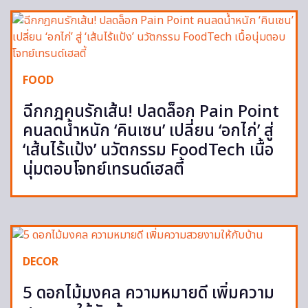
FOOD
ฉีกกฎคนรักเส้น! ปลดล็อก Pain Point
คนลดน้ำหนัก ‘คินเซน’ เปลี่ยน ‘อกไก่’ สู่
‘เส้นไร้แป้ง’ นวัตกรรม FoodTech เนื้อ
นุ่มตอบโจทย์เทรนด์เฮลตี้
DECOR
5 ดอกไม้มงคล ความหมายดี เพิ่มความ