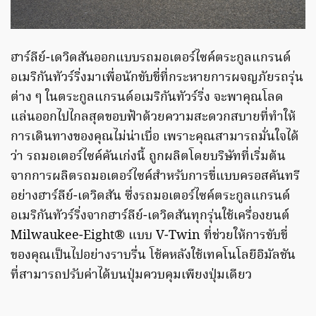
ฮาร์ลีย์-เดวิดสันออกแบบรถมอเตอร์ไซค์ตระกูลแกรนด์
อเมริกันทัวร์ริ่งมาเพื่อนักขับขี่ที่กระหายการผจญภัยรถรุ่น
ต่าง ๆ ในตระกูลแกรนด์อเมริกันทัวร์ริ่ง จะพาคุณโลด
แล่นออกไปไกลสุดขอบฟ้าด้วยความสะดวกสบายที่ทำให้
การเดินทางของคุณไม่น่าเบื่อ เพราะคุณสามารถมั่นใจได้
ว่า รถมอเตอร์ไซค์คันเก่งนี้ ถูกผลิตโดยบริษัทที่เริ่มต้น
จากการผลิตรถมอเตอร์ไซค์สำหรับการขี่แบบครอสคันทรี
อย่างฮาร์ลีย์-เดวิดสัน ซึ่งรถมอเตอร์ไซค์ตระกูลแกรนด์
อเมริกันทัวร์ริ่งจากฮาร์ลีย์-เดวิดสันทุกรุ่นใช้เครื่องยนต์
Milwaukee-Eight® แบบ V-Twin ที่ช่วยให้การขับขี่
ของคุณเป็นไปอย่างราบรื่น โช้คหลังใช้เทคโนโลยีอิมัลชัน
ที่สามารถปรับค่าได้บนปุ่มควบคุมเพียงปุ่มเดียว