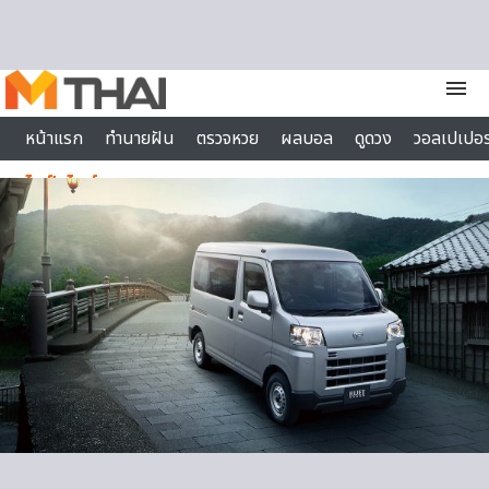
Skip to content
menu
หน้าแรก
ทำนายฝัน
ตรวจหวย
ผลบอล
ดูดวง
วอลเปเปอร
ไลฟ์สไตล์