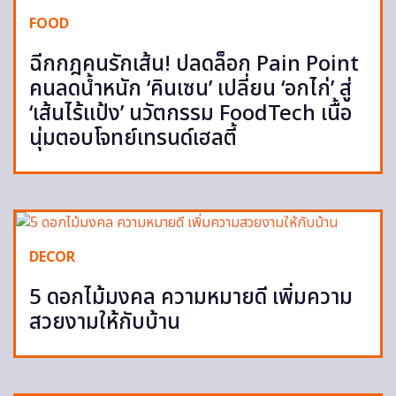
FOOD
ฉีกกฎคนรักเส้น! ปลดล็อก Pain Point
คนลดน้ำหนัก ‘คินเซน’ เปลี่ยน ‘อกไก่’ สู่
‘เส้นไร้แป้ง’ นวัตกรรม FoodTech เนื้อ
นุ่มตอบโจทย์เทรนด์เฮลตี้
DECOR
5 ดอกไม้มงคล ความหมายดี เพิ่มความ
สวยงามให้กับบ้าน