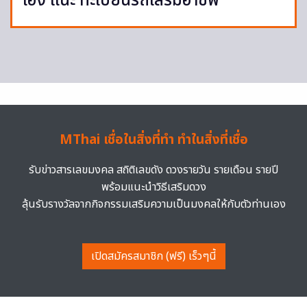
เฮง แนะ ทะเบียนรถเสริมอาชีพ
MThai เชื่อในสิ่งที่ทำ ทำในสิ่งที่เชื่อ
รับข่าวสารเลขมงคล สถิติเลขดัง ดวงรายวัน รายเดือน รายปี
พร้อมแนะนำวิธีเสริมดวง
ลุ้นรับรางวัลจากกิจกรรมเสริมความเป็นมงคลให้กับตัวท่านเอง
เปิดสมัครสมาชิก (ฟรี) เร็วๆนี้