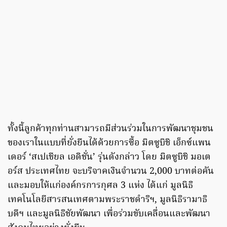
ทั้งนี้ลูกค้าทุกท่านสามารถมีส่วนร่วมในการพัฒนาชุมชน
ของเราในแบบที่ยั่งยืนได้ด้วยการซื้อ มิตซูบิชิ เอ็กซ์แพน
เดอร์ ‘สเปเชียล เอดิชั่น’ รุ่นดังกล่าว โดย มิตซูบิชิ มอเต
อร์ส ประเทศไทย จะบริจาคเงินจำนวน 2,000 บาทต่อคัน
และมอบให้แก่องค์กรการกุศล 3 แห่ง ได้แก่ มูลนิธิ
เทคโนโลยีสารสนเทศตามพระราชดำริฯ, มูลนิธิรามาธิ
บดีฯ และมูลนิธิชัยพัฒนา เพื่อร่วมขับเคลื่อนและพัฒนา