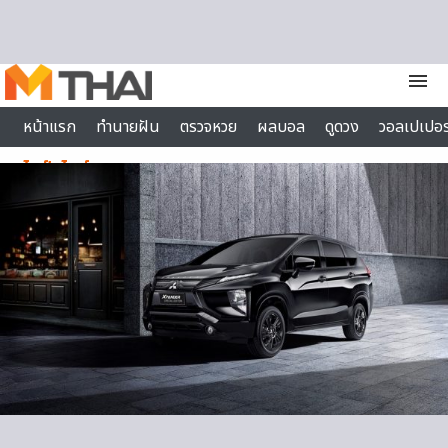
Skip to content
menu
หน้าแรก
ทำนายฝัน
ตรวจหวย
ผลบอล
ดูดวง
วอลเปเปอร
ไลฟ์สไตล์