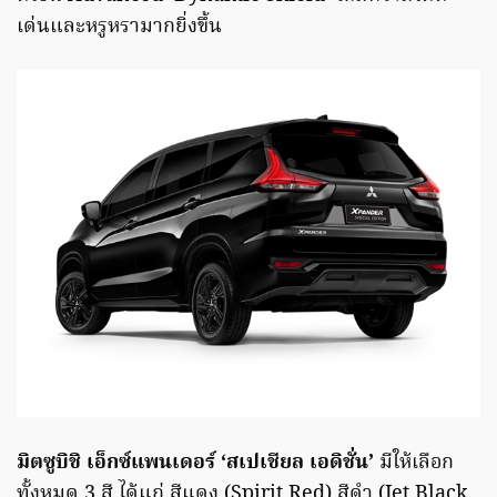
เด่นและหรูหรามากยิ่งขึ้น
มิตซูบิชิ เอ็กซ์แพนเดอร์ ‘สเปเชียล เอดิชั่น’
มีให้เลือก
ทั้งหมด 3 สี ได้แก่ สีแดง (Spirit Red) สีดำ (Jet Black