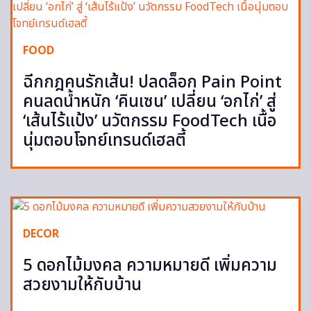
FOOD
ฉีกกฎคนรักเส้น! ปลดล็อก Pain Point
คนลดน้ำหนัก ‘คินเซน’ เปลี่ยน ‘อกไก่’ สู่
‘เส้นไร้แป้ง’ นวัตกรรม FoodTech เนื้อ
นุ่มตอบโจทย์เทรนด์เฮลตี้
DECOR
5 ดอกไม้มงคล ความหมายดี เพิ่มความ
สวยงามให้กับบ้าน