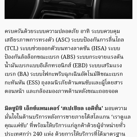
ครบครันด้วยระบบความปลอดภัย อาทิ ระบบควบคุม
เสถียรภาพการทรงตัว (ASC) ระบบป้องกันการลื่นไถล
(TCL) ระบบช่วยออกตัวบนทางลาดชัน (HSA) ระบบ
ป้องกันล้อล็อกขณะเบรก (ABS) ระบบกระจายแรงดัน
น้ำมันเบรกแบบอิเล็กทรอนิกส์ (EBD) ระบบเสริมแรง
เบรก (BA) ระบบไฟกะพริบฉุกเฉินอัตโนมัติขณะเบรก
กะทันหัน (ESS) ถุงลมนิรภัยด้านคนขับและผู้โดยสาร
ตอนหน้า และกล้องมองภาพด้านหลังขณะถอยจอด
มิตซูบิชิ เอ็กซ์แพนเดอร์ ‘สเปเชียล เอดิชั่น’
มอบความ
มั่นใจในด้านบริการหลังการขายภายใต้สโลแกน ‘เราดูแล
คุณแค่ขับ’ ที่พร้อมให้บริการแก่ลูกค้าด้วยผู้จำหน่ายทั่ว
ประเทศกว่า 240 แห่ง ด้วยการให้บริการที่ได้มาตรฐาน