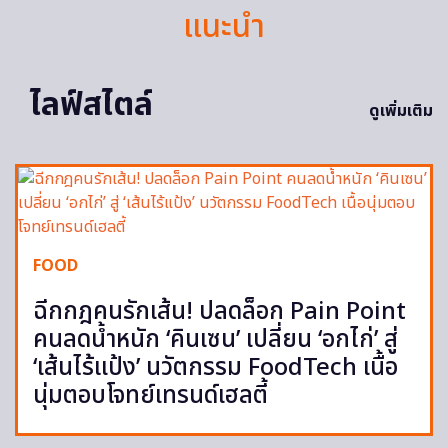
แนะนำ
ไลฟ์สไตล์
ดูเพิ่มเติม
FOOD
ฉีกกฎคนรักเส้น! ปลดล็อก Pain Point
คนลดน้ำหนัก ‘คินเซน’ เปลี่ยน ‘อกไก่’ สู่
‘เส้นไร้แป้ง’ นวัตกรรม FoodTech เนื้อ
นุ่มตอบโจทย์เทรนด์เฮลตี้