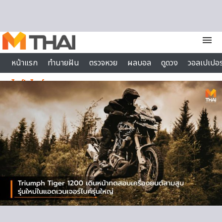
Skip to content
menu
หน้าแรก
ทำนายฝัน
ตรวจหวย
ผลบอล
ดูดวง
วอลเปเปอร
ไลฟ์สไตล์